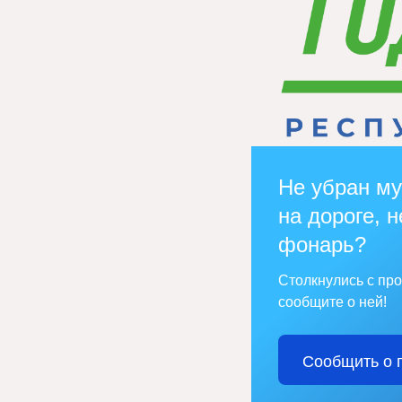
Не убран му
на дороге, н
фонарь?
Столкнулись с пр
сообщите о ней!
Сообщить о 