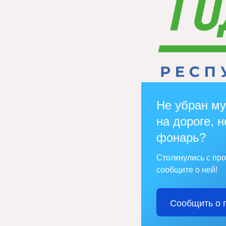
Не убран му
на дороге, н
фонарь?
Столкнулись с пр
сообщите о ней!
Сообщить о 