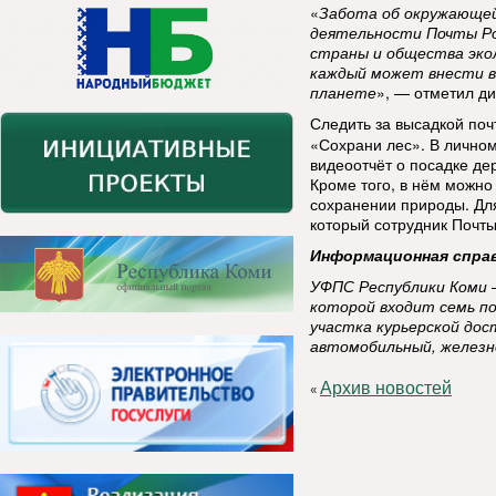
«
Забота об окружающе
деятельности Почты Ро
страны и общества экол
каждый может внести вк
планете
», — отметил д
Следить за высадкой поч
«Сохрани лес». В личном
видеоотчёт о посадке де
Кроме того, в нём можно
сохранении природы. Для
который сотрудник Почты
Информационная справ
УФПС Республики Коми —
которой входит семь п
участка курьерской дос
автомобильный, железн
Архив новостей
«