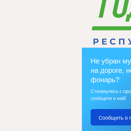
Не убран му
на дороге, н
фонарь?
Столкнулись с пр
сообщите о ней!
Сообщить о 