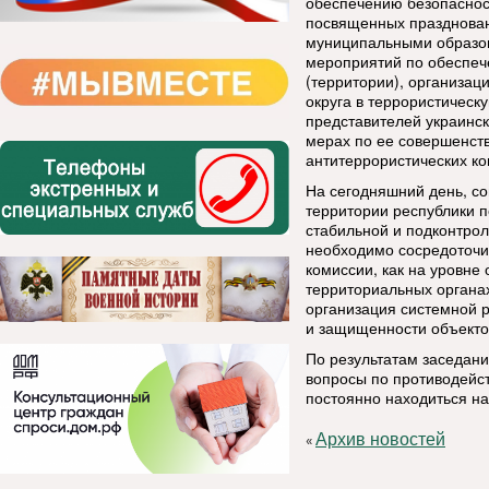
обеспечению безопаснос
посвященных празднован
муниципальными образов
мероприятий по обеспеч
(территории), организа
округа в террористическ
представителей украинск
мерах по ее совершенст
антитеррористических ком
На сегодняшний день, с
территории республики п
стабильной и подконтрол
необходимо сосредоточи
комиссии, как на уровне
территориальных органа
организация системной 
и защищенности объектов
По результатам заседани
вопросы по противодейс
постоянно находиться на
Архив новостей
«