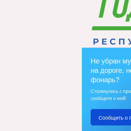
Не убран му
на дороге, н
фонарь?
Столкнулись с пр
сообщите о ней!
Сообщить о 