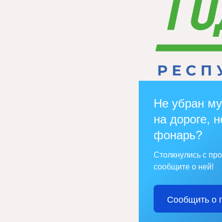
Не убран му
на дороге, н
фонарь?
Столкнулись с пр
сообщите о ней!
Сообщить о 