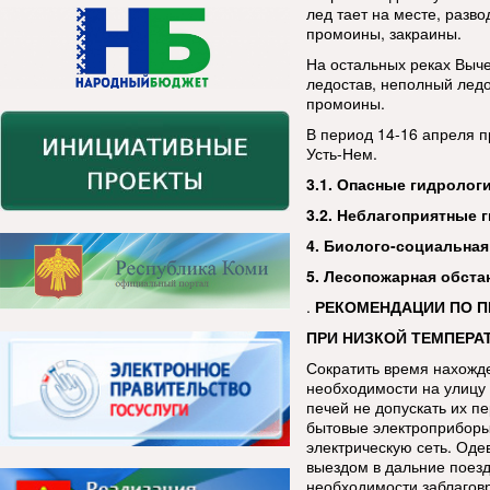
лед тает на месте, разв
промоины, закраины.
На остальных реках Выче
ледостав, неполный ледо
промоины.
В период 14-16 апреля п
Усть-Нем.
3.1
. Опасные гидролог
3.2. Неблагоприятные 
4. Биолого-социальная
5. Лесопожарная обста
.
РЕКОМЕНДАЦИИ ПО П
ПРИ НИЗКОЙ ТЕМПЕРАТ
Сократить время нахожде
необходимости на улицу 
печей не допускать их п
бытовые электроприборы
электрическую сеть. Оде
выездом в дальние поезд
необходимости заблаговр