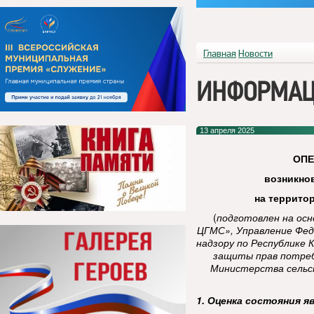
Главная
Новости
ИНФОРМАЦ
13 апреля 2025
ОП
возникно
на террито
(
подготовлен на ос
ЦГМС», Управление Фед
надзору по Республике 
защиты прав потреб
Министерства сельск
1. Оценка состояния я