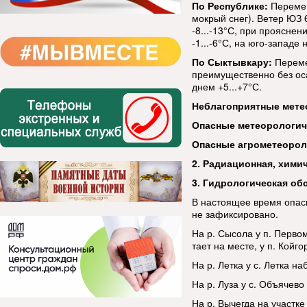
По Республике:
Перемен
мокрый снег). Ветер ЮЗ 
-8...-13°С, при прояснен
-1...-6°С, на юго-западе 
По Сыктывкару:
Переме
преимущественно без оса
днем +5...+7°С.
Неблагоприятные мете
Опасные метеорологи
Опасные агрометеорол
2. Радиационная, хими
3. Гидрологическая об
В настоящее время опас
не зафиксировано.
На р. Сысола у п. Перво
тает на месте, у п. Койг
На р. Летка у с. Летка н
На р. Луза у с. Объячево
На р. Вычегда на участк