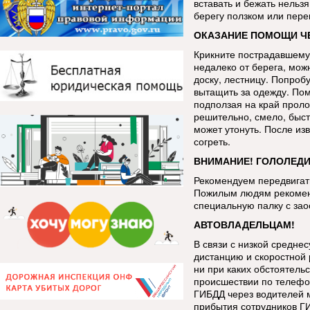
вставать и бежать нельзя
берегу ползком или пере
ОКАЗАНИЕ ПОМОЩИ ЧЕ
Крикните пострадавшему,
недалеко от берега, мож
доску, лестницу. Попроб
вытащить за одежду. Пом
подползая на край проло
решительно, смело, быст
может утонуть. После из
согреть.
ВНИМАНИЕ! ГОЛОЛЕДИ
Рекомендуем передвигать
Пожилым людям рекоменд
специальную палку с за
АВТОВЛАДЕЛЬЦАМ!
В связи с низкой средне
дистанцию и скоростной 
ни при каких обстоятель
происшествии по телефо
ГИБДД через водителей 
прибытия сотрудников Г