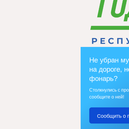
Не убран му
на дороге, н
фонарь?
Столкнулись с пр
сообщите о ней!
Сообщить о 