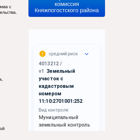
комиссия
мва с
Княжпогостского района
ельства.
а,
кой