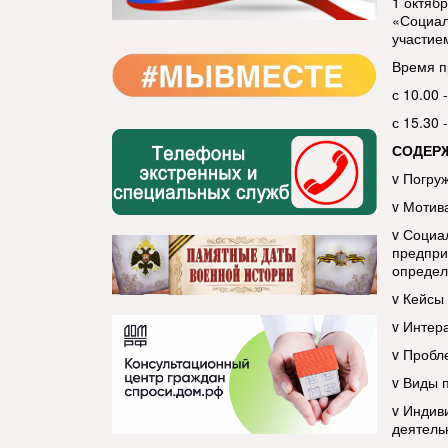
1 октяб
«Социал
участие
Время п
с 10.00
с 15.30 
СОДЕР
v Погру
v Мотив
v Социа
предпри
определ
v Кейсы
v Интер
v Пробл
v Виды 
v Индив
деятель