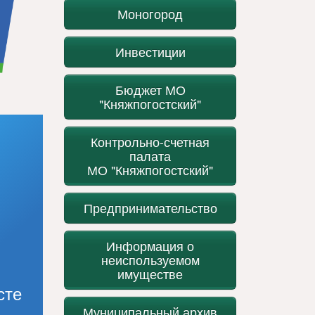
Моногород
Инвестиции
Бюджет МО
"Княжпогостский"
Контрольно-счетная
палата
МО "Княжпогостский"
Предпринимательство
Информация о
неиспользуемом
имуществе
сте
Муниципальный архив