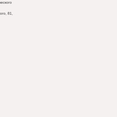
ческого
го, 81,