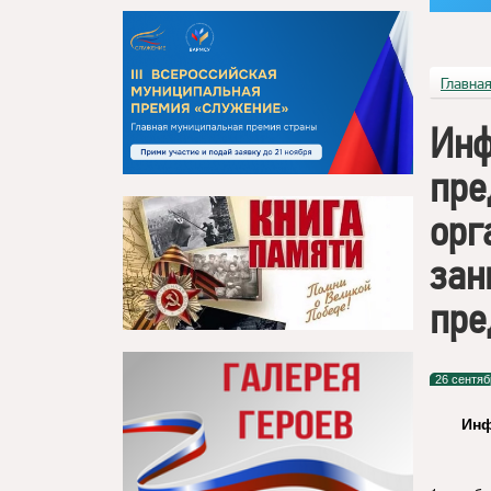
Главна
Инф
пре
орг
зан
пре
26 сентяб
Инф