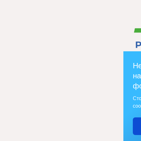
Не
на
ф
Сто
соо