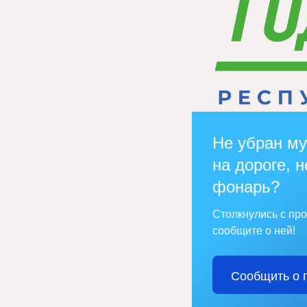
Не убран му
на дороге, н
фонарь?
Столкнулись с пр
сообщите о ней!
Сообщить о 