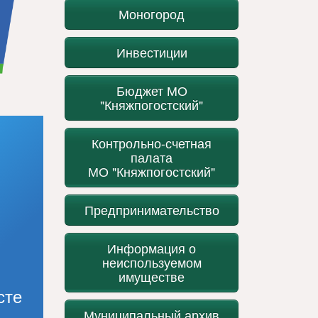
Моногород
Инвестиции
Бюджет МО
"Княжпогостский"
Контрольно-счетная
палата
МО "Княжпогостский"
Предпринимательство
Информация о
неиспользуемом
имуществе
сте
Муниципальный архив