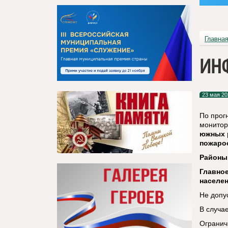
Главна
ИН
23 мая 20
По прог
монитор
южных 
пожароо
Районы:
Главно
населе
Не допу
В случа
Огранич