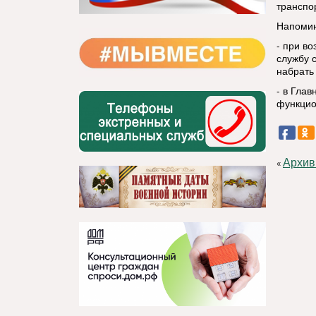
транспо
Напоми
- при в
службу 
набрать 
- в Гла
функцио
Архив
«