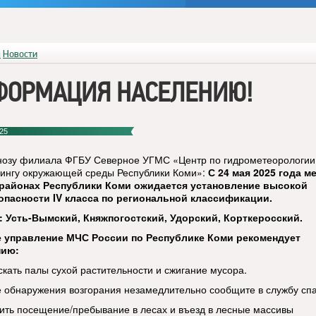
я
Новости
ФОРМАЦИЯ НАСЕЛЕНИЮ!
25
нозу филиала ФГБУ Северное УГМС «Центр по гидрометеорологии
ингу окружающей среды Республики Коми»:
С 24 мая 2025 года м
районах Республики Коми ожидается установление высокой
пасности IV класса по региональной классификации.
 Усть-Вымский, Княжпогостский, Удорский, Корткеросский.
е управление МЧС России по Республике Коми рекомендует
нию:
скать палы сухой растительности и сжигание мусора.
е обнаружения возгорания незамедлительно сообщите в службу сп
ить посещение/пребывание в лесах и въезд в лесные массивы