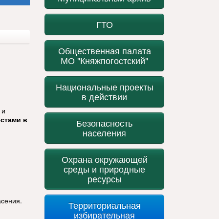
ГТО
Общественная палата
МО "Княжпогостский"
Национальные проекты
в действии
 и
естами в
Безопасность
населения
Охрана окружающей
среды и природные
ресурсы
асения.
Территориальная
избирательная