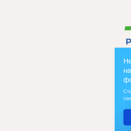
Не
на
ф
Сто
соо