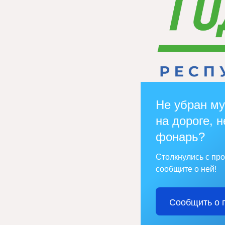
Не убран му
на дороге, н
фонарь?
Столкнулись с пр
сообщите о ней!
Сообщить о 