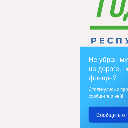
Не убран му
на дороге, н
фонарь?
Столкнулись с пр
сообщите о ней!
Сообщить о 