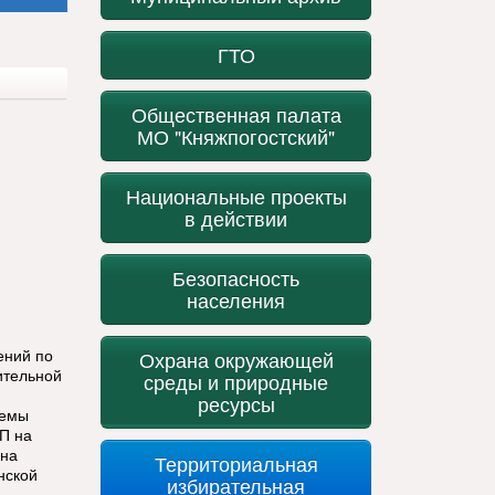
ГТО
Общественная палата
МО "Княжпогостский"
Национальные проекты
в действии
Безопасность
населения
ений по
Охрана окружающей
ительной
среды и природные
ресурсы
темы
П на
 на
Территориальная
нской
избирательная