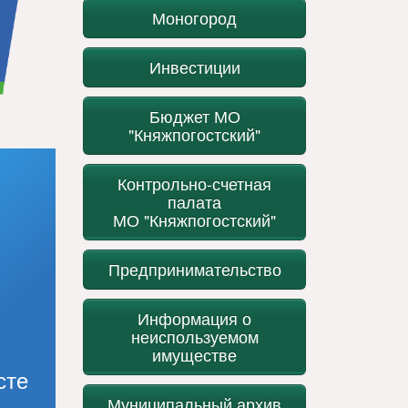
Моногород
Инвестиции
Бюджет МО
"Княжпогостский"
Контрольно-счетная
палата
МО "Княжпогостский"
Предпринимательство
Информация о
неиспользуемом
имуществе
сте
Муниципальный архив