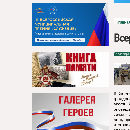
Главна
Все
7 октября
В Княжп
граждан
власти.
оповеще
связи и
автодоро
итогово
обороне