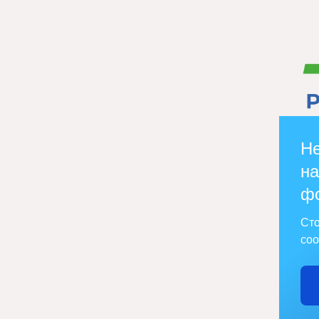
Не
на
ф
Сто
соо