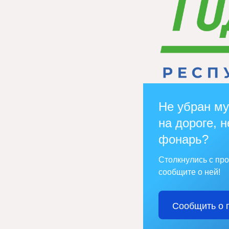
Не убран му
на дороге, н
фонарь?
Столкнулись с пр
сообщите о ней!
Сообщить о 