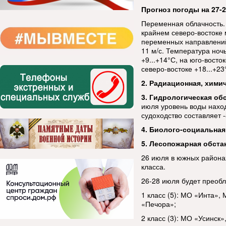
Прогноз погоды на 27-2
Переменная облачность.
крайнем северо-востоке
переменных направлений 
11 м/с. Температура но
+9...+14°С, на юго-восто
северо-востоке +18...+23
2. Радиационная, хими
3. Гидрологическая об
июля уровень воды наход
судоходство составляет -
4. Биолого-социальная
5. Лесопожарная обста
26 июля в южных района
класса.
26-28 июля будет преобл
1 класс (5): МО «Инта»
«Печора»;
2 класс (3): МО «Усинск