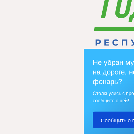
Не убран му
на дороге, н
фонарь?
Столкнулись с пр
сообщите о ней!
Сообщить о 