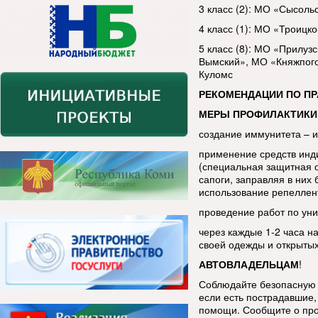
3 класс (2): МО «Сысоль
4 класс (1): МО «Троицк
5 класс (8): МО «Прилу
Вымский», МО «Княжпого
Куломс
РЕКОМЕНДАЦИИ ПО П
МЕРЫ ПРОФИЛАКТИКИ
создание иммунитета – 
применение средств инд
(специальная защитная 
сапоги, заправляя в ни
использование репеллен
проведение работ по уни
через каждые 1-2 часа н
своей одежды и открытых
АВТОВЛАДЕЛЬЦАМ
!
Соблюдайте безопасную 
если есть пострадавшие, 
помощи. Сообщите о про