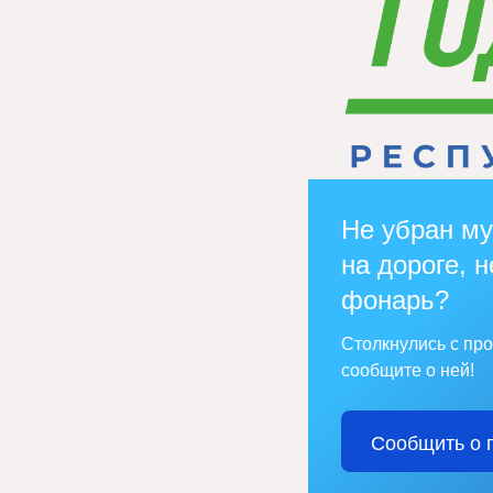
Не убран му
на дороге, н
фонарь?
Столкнулись с пр
сообщите о ней!
Сообщить о 