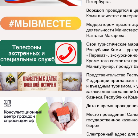
Петербурга.
Воркшоп проводится в це
Коми в качестве альтерн
Модератором презентаци
деятельности Министерст
Наталья Макарова.
Свои туристические мар
Республики Коми - туркл
«Перекат», экскурсионно
Кроме того состоится пр
Маньпупунер, пройдут В2
Представительство Респ
Федерации приглашает т
и въездным туризмом, к 
заключения соглашений с
бизнеса Республики Коми
Дата и время проведения:
Место проведения: Санкт
государственное казенн
бюро»
Электронный адрес для р