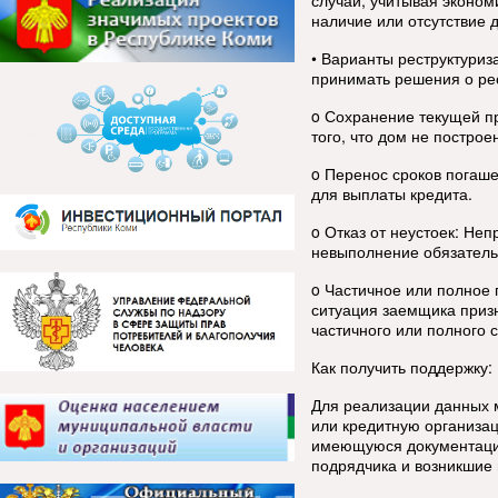
случай, учитывая эконом
наличие или отсутствие д
• Варианты реструктури
принимать решения о рес
o Сохранение текущей п
того, что дом не построе
o Перенос сроков погаш
для выплаты кредита.
o Отказ от неустоек: Не
невыполнение обязатель
o Частичное или полное 
ситуация заемщика призн
частичного или полного 
Как получить поддержку:
Для реализации данных 
или кредитную организа
имеющуюся документаци
подрядчика и возникшие в