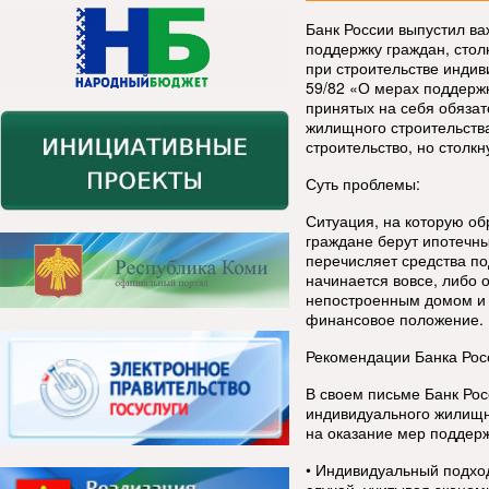
Банк России выпустил в
поддержку граждан, сто
при строительстве инди
59/82 «О мерах поддерж
принятых на себя обязат
жилищного строительства
строительство, но столкн
Суть проблемы:
Ситуация, на которую об
граждане берут ипотечны
перечисляет средства по
начинается вовсе, либо 
непостроенным домом и н
финансовое положение.
Рекомендации Банка Рос
В своем письме Банк Рос
индивидуального жилищн
на оказание мер поддер
• Индивидуальный подхо