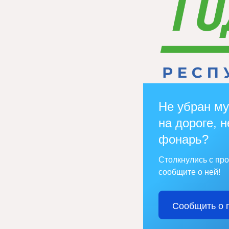
Не убран му
на дороге, н
фонарь?
Столкнулись с пр
сообщите о ней!
Сообщить о 