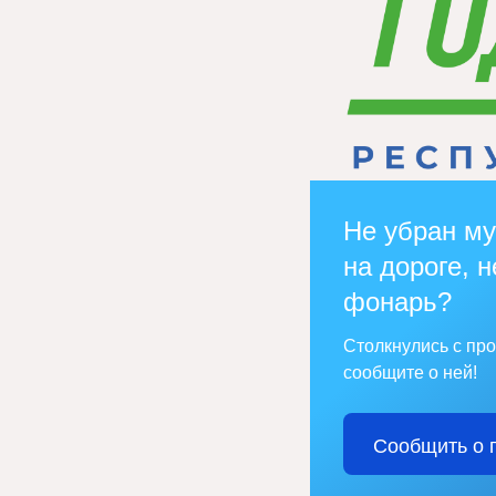
Не убран му
на дороге, н
фонарь?
Столкнулись с пр
сообщите о ней!
Сообщить о 