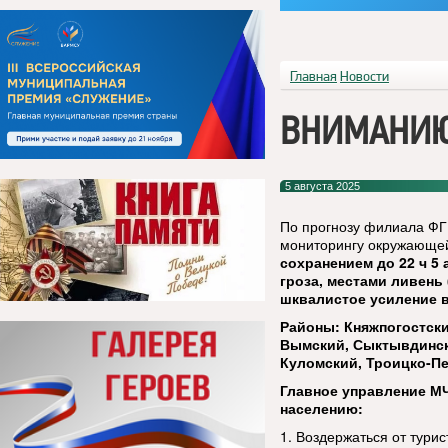
Главная
Новости
ВНИМАНИЮ 
5 августа 2025
По прогнозу филиала ФГ
мониторингу окружающей
сохранением до 22 ч 5
гроза, местами ливень 
шквалистое усиление ве
Районы: Княжпогостски
Вымский, Сыктывдински
Куломский, Троицко-Пе
Главное управление М
населению:
1. Воздержаться от тури