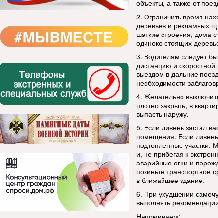
объекты, а также от пое
2. Ограничить время нах
деревьев и рекламных щ
шаткие строения, дома с
одиноко стоящих деревье
3. Водителям следует б
дистанцию и скоростной 
выездом в дальние поезд
необходимости заблаговр
4. Желательно выключит
плотно закрыть, в кварт
выпасть наружу.
5. Если ливень застал ва
помещения. Если ливень 
подтопленные участки. М
и, не прибегая к экстре
аварийные огни и пережд
покиньте транспортное с
в ближайшее здание.
6. При ухудшении самоч
выполнять рекомендации
Напоминаем: