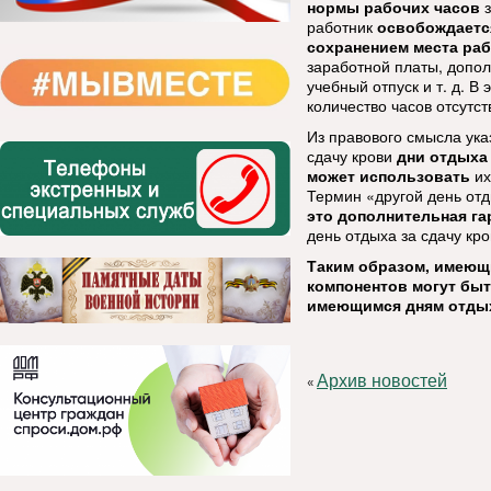
нормы рабочих часов
з
работник
освобождается
сохранением места ра
заработной платы, допо
учебный отпуск и т. д. 
количество часов отсутст
Из правового смысла ука
сдачу крови
дни отдыха
может использовать
и
Термин «другой день отд
это дополнительная г
день отдыха за сдачу кр
Таким образом, имеющи
компонентов могут бы
имеющимся дням отдых
Архив новостей
«