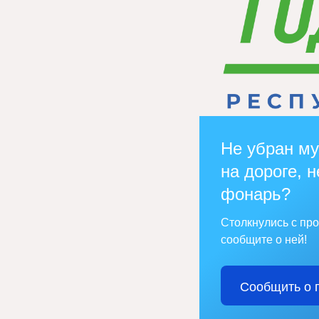
Не убран му
на дороге, н
фонарь?
Столкнулись с пр
сообщите о ней!
Сообщить о 