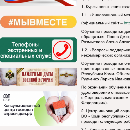
1. Курсы повышения ква
1.1. «Инновационный м
(официальный сайт –
htt
Обучение проводится ди
обращаться: Попов Дмитр
Размыслова Алена Алексан
1.2. «Вопросы поддержк
некоммерческих организ
Обучение проводится очн
ориентированных некомм
Республики Коми. Объем 
Рудченко Лариса Ивановна
По окончании обучения 
удостоверение о повышен
с Федеральным законом о
Федерации»).
2. Центр инноваций соц
ВО «Коми республиканск
проводит следующие раб
2.1. Консультации по воп