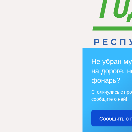
Не убран му
на дороге, н
фонарь?
Столкнулись с пр
сообщите о ней!
Сообщить о 