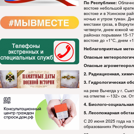
По Республике:
Облачно
востоке небольшой кратк
востоке и в Усинском ра
ночью и утром туман. Дн
местами гроза, в Воркут
четверти, днем южной чет
районах порывами 15-17 
востоке до +1°С, днем +1
Неблагоприятные мете
Опасные метеорологи
Опасные агрометеорол
2. Радиационная, химич
3. Гидрологическая об
на реке Вычегда у г. Сык
на отметке «-132» см. О
4. Биолого-социальная
5. Лесопожарная обста
С 20 июня 2025 года на 
образованиях Республ