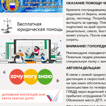
ОКАЗАНИЕ ПОМОЩИ ЧЕ
Крикните пострадавшему,
недалеко от берега, мож
доску, лестницу. Попроб
вытащить за одежду. Пом
подползая на край проло
решительно, смело, быст
может утонуть. После из
согреть.
ВНИМАНИЕ! ГОЛОЛЕДИ
Рекомендуем передвигать
Пожилым людям рекоменд
специальную палку с за
АВТОВЛАДЕЛЬЦАМ!
В связи с низкой средне
дистанцию и скоростной 
ни при каких обстоятель
происшествии по телефо
ГИБДД через водителей 
прибытия сотрудников Г
Обозначьте место ДТП, 