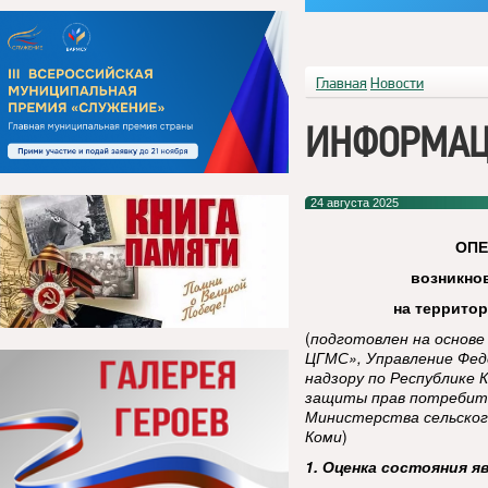
Главная
Новости
ИНФОРМАЦ
24 августа 2025
ОП
возникно
на террито
(
подготовлен на основ
ЦГМС», Управление Фед
надзору по Республике 
защиты прав потребител
Министерства сельског
Коми
)
1. Оценка состояния я