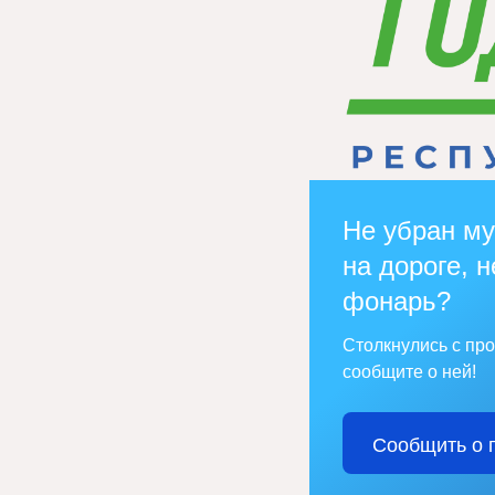
Не убран му
на дороге, н
фонарь?
Столкнулись с пр
сообщите о ней!
Сообщить о 