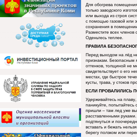
Для обогрева помещения
только заводского изгот
или выхода из строя сис
с помощью газовой или э
сохранения в помещении 
Разместите всех членов 
Оденьтесь теплее.
ПРАВИЛА БЕЗОПАСНОГ
Перед выходом на лёд н
признакам. Безопасным я
оттенков, толщиной не м
свидетельствует о его н
местах, где быстрое теч
кусты, трава, у стоков 
ЕСЛИ ПРОВАЛИЛИСЬ П
Удерживайтесь на плаву,
паникуйте, попытайтесь 
пришли – там лед уже в
расставленными руками. 
подтянуться и поочередн
вставать и бежать нельзя
берегу ползком или пере