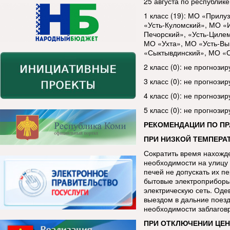
25 августа по республик
1 класс (19): МО «Прилу
«Усть-Куломский», МО «
Печорский», «Усть-Циле
МО «Ухта», МО «Усть-Вы
«Сыктывдинский», МО «С
2 класс (0): не прогнозир
3 класс (0): не прогнозир
4 класс (0): не прогнозир
5 класс (0): не прогнозир
РЕКОМЕНДАЦИИ ПО П
ПРИ НИЗКОЙ ТЕМПЕРАТ
Сократить время нахожде
необходимости на улицу 
печей не допускать их п
бытовые электроприборы
электрическую сеть. Оде
выездом в дальние поезд
необходимости заблаговр
ПРИ ОТКЛЮЧЕНИИ ЦЕН