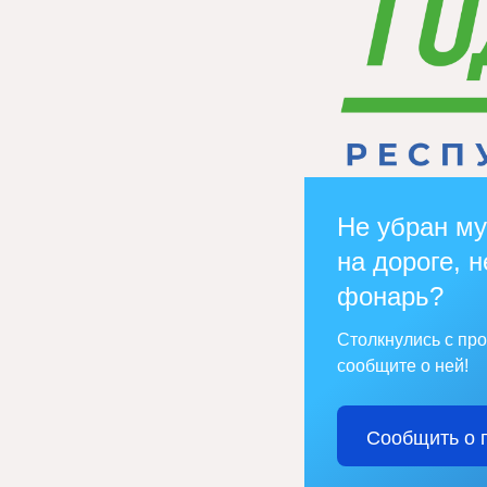
Не убран му
на дороге, н
фонарь?
Столкнулись с пр
сообщите о ней!
Сообщить о 