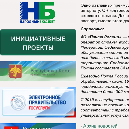
Одно из главных преиму
интернету. QR-код генер
сетевого покрытия. Для 
паспорт, вместо этого до
Справочно:
АО «Почта России»
— к
оператор страны, вход
Федерации. Седьмая кру
обслуживания клиентов
находятся в сельской м
территориях
. Среднем
Почты составляет 64 м
Ежегодно Почта России
обрабатывает около 16
юридически значимую пе
доставила более 300 м
С 2015 г. государство 
позволяющие покрыть р
соответствии с требов
универсальных услуг свя
Архив новостей
«