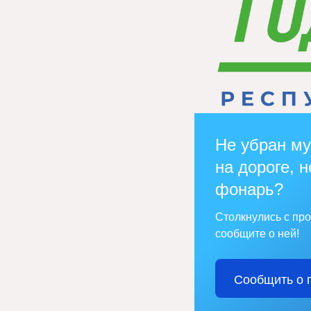
Не убран му
на дороге, н
фонарь?
Столкнулись с пр
сообщите о ней!
Сообщить о 