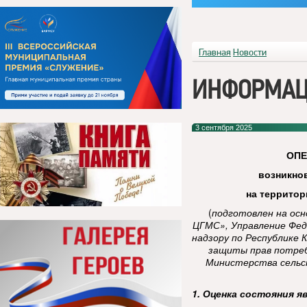
Главная
Новости
ИНФОРМАЦ
3 сентября 2025
ОП
возникно
на террито
(
подготовлен на ос
ЦГМС», Управление Фед
надзору по Республике 
защиты прав потреб
Министерства сельск
1. Оценка состояния я