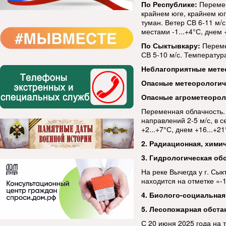
По Республике:
Перемен
крайнем юге, крайнем ю
туман. Ветер СВ 6-11 м/с
местами -1...+4°С, днем 
По Сыктывкару:
Переме
СВ 5-10 м/с. Температура
Неблагоприятные мете
Опасные метеорологи
Опасные агрометеорол
Переменная облачность.
направлений 2-5 м/с, в 
+2...+7°С, днем +16...+21
2. Радиационная, хими
3. Гидрологическая об
На реке Вычегда у г. Сы
находится на отметке «-
4. Биолого-социальная
5. Лесопожарная обста
С 20 июня 2025 года на 