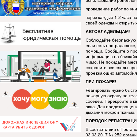
использование репеллен
проведение работ по уни
через каждые 1-2 часа н
своей одежды и открытых
АВТОВЛАДЕЛЬЦАМ
!
Соблюдайте безопасную 
если есть пострадавшие, 
помощи. Сообщите о про
информацию на ближайш
мимо. Не покидайте мес
сохраните все следы про
проезжающих автомобиле
ПРИ ПОЖАРЕ!
Реагировать нужно быстр
пожарную охрану по тел
соседей. Перекройте в к
окна. Для предотвращен
дыхания мокрой тканью.
ПОРЯДОК РЕГИСТРАЦИ
В соответствии с Постан
03.03.2017 № 252 орган