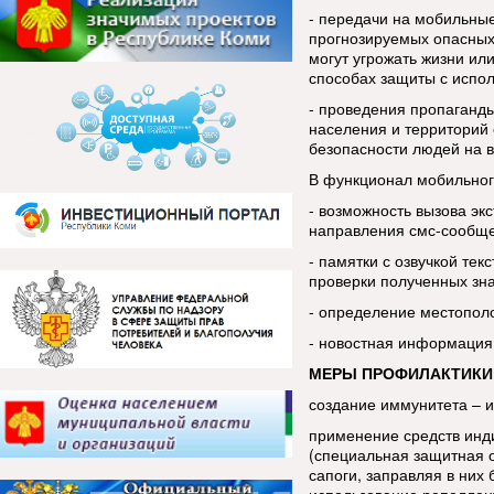
- передачи на мобильны
прогнозируемых опасных
могут угрожать жизни ил
способах защиты с испо
- проведения пропаганды
населения и территорий 
безопасности людей на в
В функционал мобильног
- возможность вызова эк
направления смс-сообщ
- памятки с озвучкой тек
проверки полученных зн
- определение местопол
- новостная информация
МЕРЫ ПРОФИЛАКТИКИ
создание иммунитета – 
применение средств инд
(специальная защитная 
сапоги, заправляя в ни