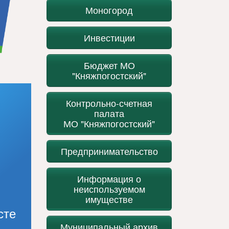
Моногород
Инвестиции
Бюджет МО
"Княжпогостский"
Контрольно-счетная
палата
МО "Княжпогостский"
Предпринимательство
Информация о
неиспользуемом
имуществе
сте
Муниципальный архив