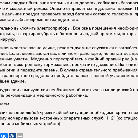
телям следует быть внимательными на дорогах, соблюдать безопа
ию и скоростной режим. Опасно отправляться в дальние поездки. 
 в дальние поездки проверьте заряд батареи сотового телефона, п
имости заблаговременно зарядите его.
тельно выключить электроприборы. Все окна помещения необходи
закрыть, в квартирах убрать с балконов и лоджий предметы, которы
 наружу.
ливень застал вас на улице, рекомендуем не спускаться в заглубле
ия. Если ливень застал вас в личном транспорте, не пытайтесь пр
енные участки. Медленно перестройтесь в крайний правый ряд (на
рибегая к экстренному торможению, прекратите движение. Включите
ые огни и переждите ливень. В случае стремительного пребывания
е транспортное средство и пройдите на возвышенный участок мест
йшее здание.
ухудшении самочувствия необходимо обратиться за медицинской 
ть рекомендации медицинского работника.
наем:
озникновении любой чрезвычайной ситуации необходимо срочно по
ому номеру вызова экстренных оперативных служб "112" (со стаци
ов или мобильных устройств).