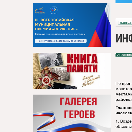
Главна
ИН
21 сентяб
По прог
монитор
местами
районы)
Главно
населе
1. Возд
объекты