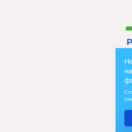
Не
на
ф
Сто
соо