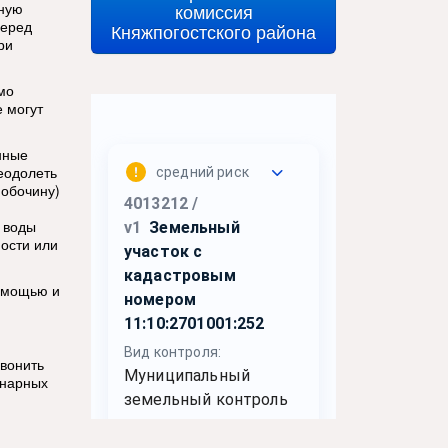
сную
комиссия
Перед
Княжпогостского района
ри
мо
е могут
нные
еодолеть
 обочину)
 воды
ности или
помощью и
звонить
онарных