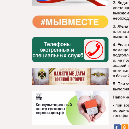
2. Води
дистанц
выездом
необход
3. Жела
плотно 
выпасть
4. Если 
помещен
подтопл
и, не п
аварийн
покиньт
в ближа
5. При 
выполня
Напоми
- при в
по един
телефон