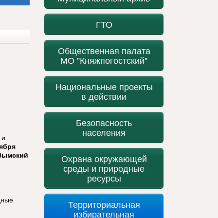
ГТО
Общественная палата
МО "Княжпогостский"
Национальные проекты
в действии
Безопасность
населения
 и
тября
-Вымский
Охрана окружающей
среды и природные
ресурсы
дные
Территориальная
избирательная