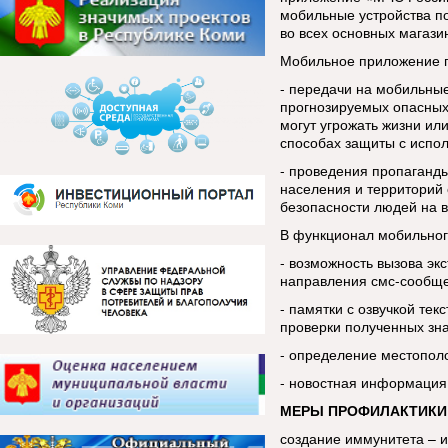
мобильные устройства п
во всех основных магази
Мобильное приложение п
- передачи на мобильны
прогнозируемых опасных
могут угрожать жизни ил
способах защиты с испо
- проведения пропаганды
населения и территорий 
безопасности людей на в
В функционал мобильног
- возможность вызова эк
направления смс-сообщ
- памятки с озвучкой тек
проверки полученных зн
- определение местопол
- новостная информация
МЕРЫ ПРОФИЛАКТИКИ
создание иммунитета – 