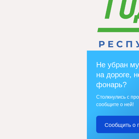
Не убран му
на дороге, н
фонарь?
Столкнулись с пр
сообщите о ней!
Сообщить о 