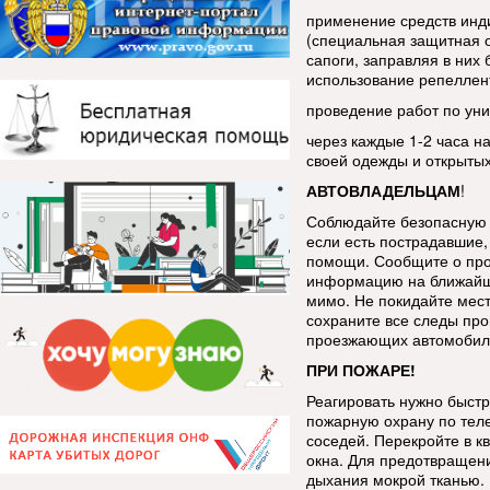
применение средств инд
(специальная защитная 
сапоги, заправляя в ни
использование репеллен
проведение работ по уни
через каждые 1-2 часа н
своей одежды и открытых
АВТОВЛАДЕЛЬЦАМ
!
Соблюдайте безопасную 
если есть пострадавшие, 
помощи. Сообщите о про
информацию на ближайш
мимо. Не покидайте мес
сохраните все следы про
проезжающих автомобиле
ПРИ ПОЖАРЕ!
Реагировать нужно быстр
пожарную охрану по тел
соседей. Перекройте в к
окна. Для предотвращен
дыхания мокрой тканью.