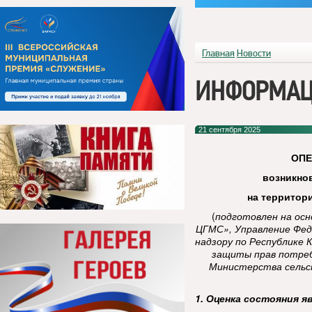
Главная
Новости
ИНФОРМАЦ
21 сентября 2025
ОП
возникно
на территор
(
подготовлен на ос
ЦГМС», Управление Фед
надзору по Республике 
защиты прав потреб
Министерства сельск
1. Оценка состояния я