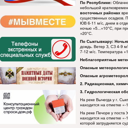
По Республике:
Облачно
небольшой кратковремен
восточных районах
вре
существенных осадков. П
ЮВ 6-11 м/с, днем в отд
ночью +5...+10°С, при пр
+20°С.
По Сыктывкару: Ночь
дождь. Ветер З, СЗ 4-9 м
7-12 м/с. Температура +1
Неблагоприятные мете
Опасные метеорологи
Опасные агрометеорол
2. Радиационная, хими
3. Гидрологическая об
На реке Вычегда у г. Сы
находится на отметке «-
На реке Печоре у поста 
находится на отметке «-
которой затрудняется суд