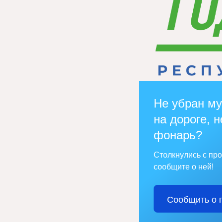
Не убран му
на дороге, н
фонарь?
Столкнулись с пр
сообщите о ней!
Сообщить о 