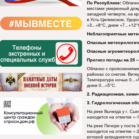
По Республике:
Облачно
местами умеренный дожд
западной четверти, на к
в Усть-Цилемском, Удор
+3...+8°С, днем +7...+12
Неблагоприятные мете
Опасные метеорологи
Опасные агрометеорол
Прогноз погоды на 25 –
Облачно с прояснениями
районах со снегом. Вете
Температура ночью 0...+5
днем 0...+5°С.
2. Радиационная, хими
3. Гидрологическая об
На реке Вычегда у г. Сы
находится на отметке «-
На реке Печоре у поста 
находится на отметке «-
которой затрудняется суд