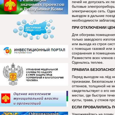
печей не допускать их п
бытовые электроприборы
электрическую сеть. Оде
выездом в дальние поезд
необходимости заблаговр
ПРИ ОТКЛЮЧЕНИИ ЦЕН
Для обогрева помещения
только заводского изгот
или выхода из строя сис
с помощью газовой или э
сохранения в помещении 
Разместите всех членов 
Оденьтесь теплее.
ПРАВИЛА БЕЗОПАСНОГ
Перед выходом на лёд н
признакам. Безопасным я
оттенков, толщиной не м
свидетельствует о его н
местах, где быстрое теч
кусты, трава, у стоков 
ЕСЛИ ПРОВАЛИЛИСЬ П
Удерживайтесь на плаву,