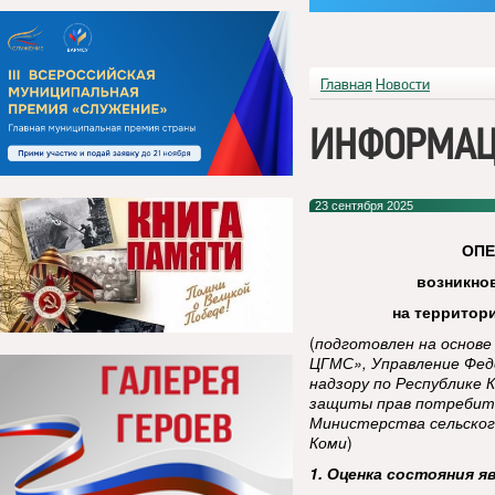
Главная
Новости
ИНФОРМАЦ
23 сентября 2025
ОП
возникно
на территор
(
подготовлен на основ
ЦГМС», Управление Фед
надзору по Республике 
защиты прав потребител
Министерства сельског
Коми
)
1. Оценка состояния я