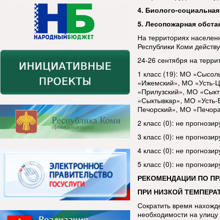
4. Биолого-социальная
5. Лесопожарная обста
На территориях населен
Республики Коми дей
24-26 сентября на терри
1 класс (19): МО «Сысо
«Ижемский», МО «Усть-Ц
«Прилузский», МО «Сыкт
«Сыктывкар», МО «Усть-
Печорский», МО «Печора
2 класс (0): не прогнозир
3 класс (0): не прогнозир
4 класс (0): не прогнозир
5 класс (0): не прогнозир
РЕКОМЕНДАЦИИ ПО П
ПРИ НИЗКОЙ ТЕМПЕРАТ
Сократить время нахожде
необходимости на улицу 