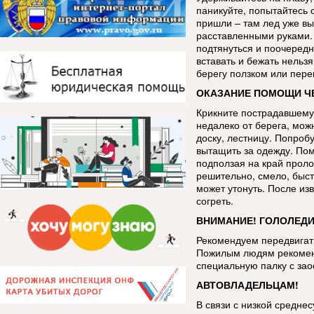
паникуйте, попытайтесь 
пришли – там лед уже в
расставленными руками. 
подтянуться и поочередн
вставать и бежать нельзя
берегу ползком или пере
ОКАЗАНИЕ ПОМОЩИ ЧЕ
Крикните пострадавшему,
недалеко от берега, мож
доску, лестницу. Попроб
вытащить за одежду. Пом
подползая на край проло
решительно, смело, быст
может утонуть. После из
согреть.
ВНИМАНИЕ! ГОЛОЛЕДИ
Рекомендуем передвигать
Пожилым людям рекоменд
специальную палку с за
АВТОВЛАДЕЛЬЦАМ!
В связи с низкой средне