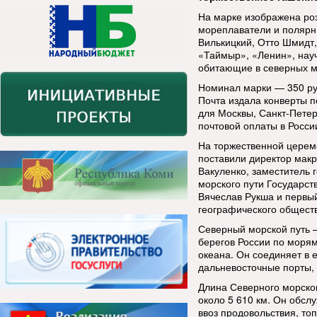
На марке изображена роз
мореплаватели и полярн
Вилькицкий, Отто Шмидт,
«Таймыр», «Ленин», нау
обитающие в северных м
Номинал марки — 350 ру
Почта издала конверты п
для Москвы, Санкт-Петер
почтовой оплаты в Росс
На торжественной церем
поставили директор мак
Вакуленко, заместитель 
морского пути Государс
Вячеслав Рукша и первый
географического обществ
Северный морской путь 
берегов России по морям
океана. Он соединяет в 
дальневосточные порты, 
Длина Северного морског
около 5 610 км. Он обсл
ввоз продовольствия, то