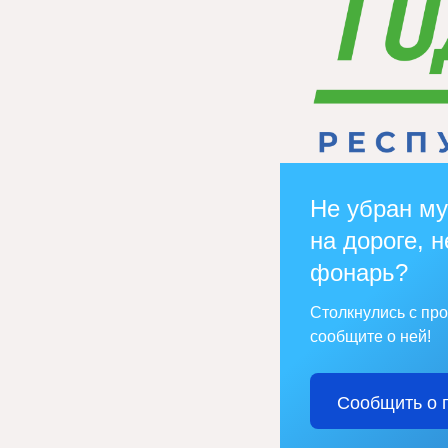
Не убран му
на дороге, н
фонарь?
Столкнулись с пр
сообщите о ней!
Сообщить о 