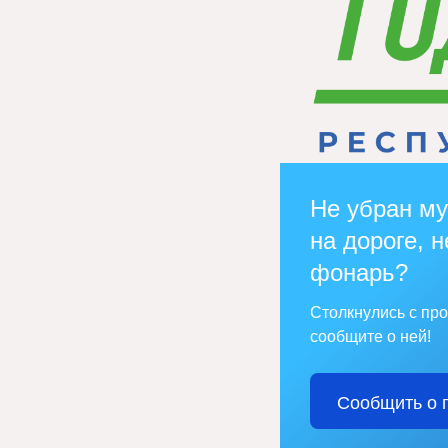
Не убран му
на дороге, н
фонарь?
Столкнулись с пр
сообщите о ней!
Сообщить о 