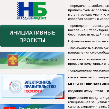
- передачи на мобильны
прогнозируемых опасных
могут угрожать жизни ил
способах защиты с испо
- проведения пропаганды
населения и территорий 
безопасности людей на в
В функционал мобильног
- возможность вызова эк
направления смс-сообщ
- памятки с озвучкой тек
проверки полученных зн
- определение местопол
- новостная информация
МЕРЫ ПРОФИЛАКТИКИ
создание иммунитета – 
применение средств инд
(специальная защитная 
сапоги, заправляя в ни