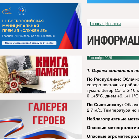
Главная
Новости
ИНФОРМАЦ
2 октября 2025
1. Оценка состояния я
По Республике:
Облачно
северо-восточных района
туман. Ветер СЗ, З 5-10
0...+5°С, днем +6...+11°С
По Сыктывкару:
Облачн
2,7 м/с. Температура ноч
Неблагоприятные мете
Опасные метеорологи
Опасные агрометеорол