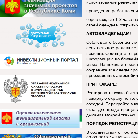
использование репеллен
проведение работ по уни
через каждые 1-2 часа н
своей одежды и открытых
АВТОВЛАДЕЛЬЦАМ
!
Соблюдайте безопасную 
если есть пострадавшие, 
помощи. Сообщите о про
информацию на ближайш
мимо. Не покидайте мес
сохраните все следы про
проезжающих автомобиле
ПРИ ПОЖАРЕ!
Реагировать нужно быстр
пожарную охрану по тел
соседей. Перекройте в к
окна. Для предотвращен
дыхания мокрой тканью.
ПОРЯДОК РЕГИСТРАЦИ
В соответствии с Постан
03.03.2017 № 252 орган