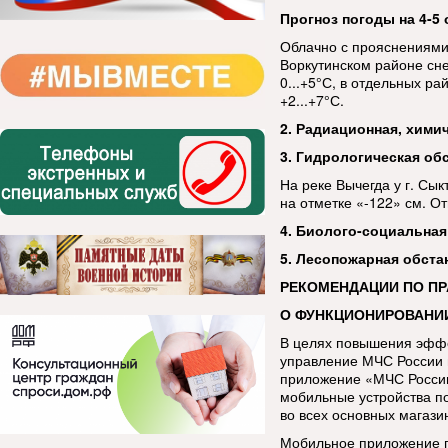
Прогноз погоды на 4-5 
Облачно с прояснениями.
Воркутинском районе сне
0...+5°С, в отдельных ра
+2...+7°С.
2. Радиационная, хими
3. Гидрологическая об
На реке Вычегда у г. Сы
на отметке «-122» см. О
4. Биолого-социальная
5. Лесопожарная обста
РЕКОМЕНДАЦИИ ПО П
О ФУНКЦИОНИРОВАНИ
В целях повышения эфф
управление МЧС России 
приложение «МЧС России
мобильные устройства п
во всех основных магази
Мобильное приложение п