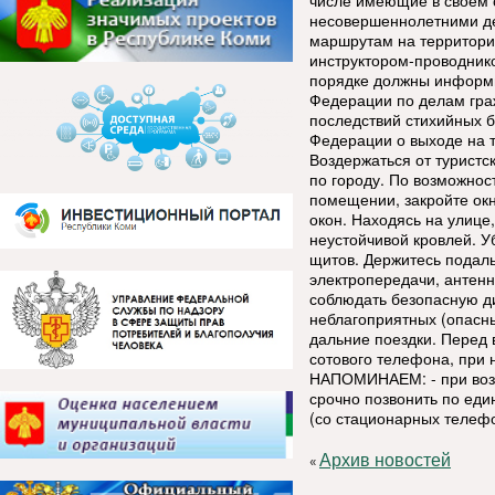
числе имеющие в своем с
несовершеннолетними де
маршрутам на территори
инструктором-проводник
порядке должны информи
Федерации по делам гра
последствий стихийных б
Федерации о выходе н
Воздержаться от туристс
по городу. По возможнос
помещении, закройте окн
окон. Находясь на улице
неустойчивой кровлей. У
щитов. Держитесь подал
электропередачи, антенн
соблюдать безопасную д
неблагоприятных (опасны
дальние поездки. Перед 
сотового телефона, при 
НАПОМИНАЕМ: - при воз
срочно позвонить по еди
(со стационарных телеф
Архив новостей
«