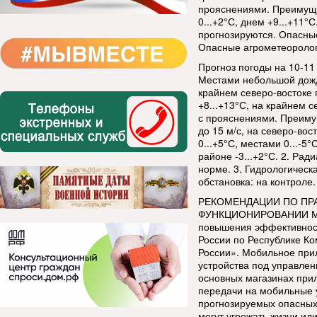
прояснениями. Преимуще
0...+2°С, днем +9...+11
прогнозируются. Опасные
Опасные агрометеоролог
Прогноз погоды на 10-11
Местами небольшой дождь
крайнем северо-востоке 
+8...+13°С, на крайнем с
с прояснениями. Преиму
до 15 м/с, на северо-во
0...+5°С, местами 0...-5°
районе -3...+2°С. 2. Рад
норме. 3. Гидрологическ
обстановка: на контроле
РЕКОМЕНДАЦИИ ПО ПР
ФУНКЦИОНИРОВАНИИ М
повышения эффективнос
России по Республике К
России». Мобильное при
устройства под управлен
основных магазинах при
передачи на мобильные 
прогнозируемых опасных
могут угрожать жизни ил