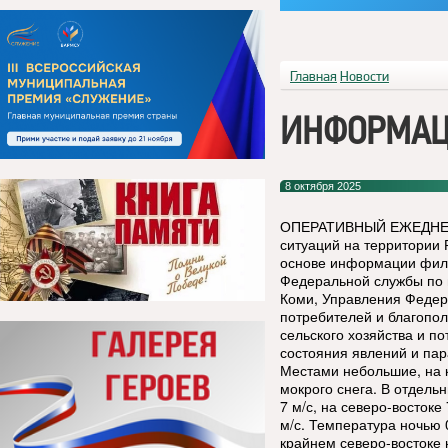
Главная
Новости
ИНФОРМАЦ
8 октября 2025
ОПЕРАТИВНЫЙ ЕЖЕДНЕВН
ситуаций на территории 
основе информации фил
Федеральной службы по 
Коми, Управления Федер
потребителей и благопол
сельского хозяйства и п
состояния явлений и пар
Местами небольшие, на 
мокрого снега. В отдель
7 м/с, на северо-востоке
м/с. Температура ночью 0
крайнем северо-востоке 