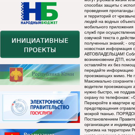
способах защиты с испо
проведения пропаганды 
и территорий от чрезвыч
людей на водных объект
мобильного приложения в
служб при осуществлении
озвучкой текста о дейст
полученных знаний; - оп
новостная информация о
АВТОВЛАДЕЛЬЦАМ! Соблю
возникновении ДТП, если
оставляйте их без помо
передайте информацию н
проезжающих мимо. Не п
Максимально сохраните 
водители проезжающих а
нужно быстро, не подда
охрану по телефонам: «0
Перекройте в квартире к
предотвращения отравле
мокрой тканью. ПОРЯДО
Постановлением Правите
организации и индивиду
туризма на территории Р