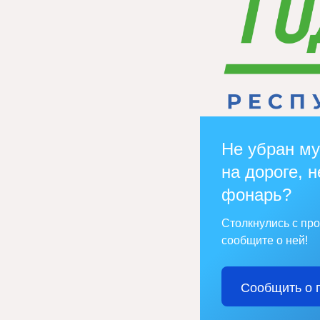
Не убран му
на дороге, н
фонарь?
Столкнулись с пр
сообщите о ней!
Сообщить о 