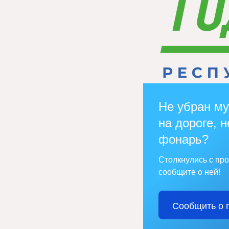
Не убран му
на дороге, н
фонарь?
Столкнулись с пр
сообщите о ней!
Сообщить о 