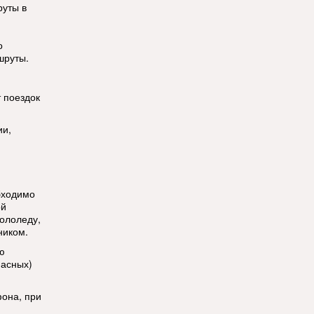
руты в
о
шруты.
т поездок
ии,
бходимо
ой
ололеду,
ником.
ю
пасных)
фона, при