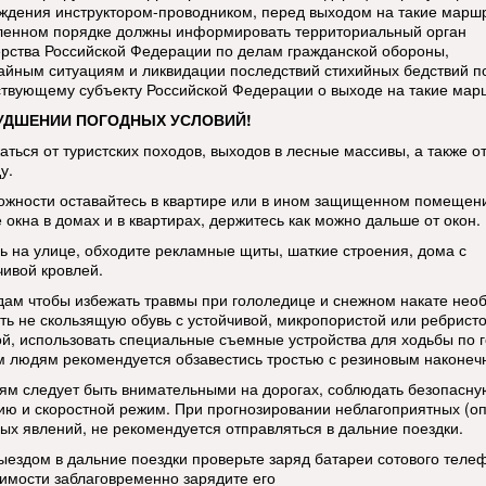
ждения инструктором-проводником, перед выходом на такие марш
ленном порядке должны информировать территориальный орган
рства Российской Федерации по делам гражданской обороны,
айным ситуациям и ликвидации последствий стихийных бедствий п
ствующему субъекту Российской Федерации о выходе на такие мар
УДШЕНИИ ПОГОДНЫХ УСЛОВИЙ!
аться от туристских походов, выходов в лесные массивы, а также о
у.
ожности оставайтесь в квартире или в ином защищенном помещен
 окна в домах и в квартирах, держитесь как можно дальше от окон.
ь на улице, обходите рекламные щиты, шаткие строения, дома с
чивой кровлей.
ам чтобы избежать травмы при гололедице и снежном накате нео
ть не скользящую обувь с устойчивой, микропористой или ребрист
й, использовать специальные съемные устройства для ходьбы по г
 людям рекомендуется обзавестись тростью с резиновым наконеч
ям следует быть внимательными на дорогах, соблюдать безопасну
ию и скоростной режим. При прогнозировании неблагоприятных (о
ых явлений, не рекомендуется отправляться в дальние поездки.
ыездом в дальние поездки проверьте заряд батареи сотового теле
имости заблаговременно зарядите его