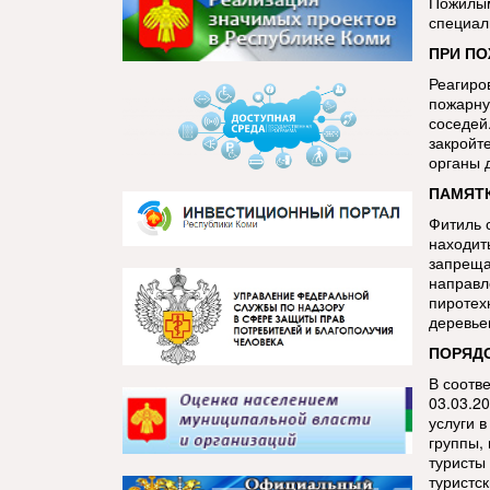
Пожилым
специал
ПРИ ПО
Реагиро
пожарну
соседей.
закройт
органы 
ПАМЯТК
Фитиль 
находит
запреща
направл
пиротех
деревье
ПОРЯДО
В соотв
03.03.2
услуги 
группы,
туристы
туристс