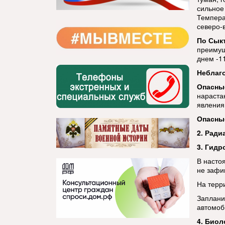
сильное
Температ
северо-в
По Сык
преимуще
днем -11
Неблаг
Опасны
нараста
явления
Опасны
2. Ради
3. Гидр
В насто
не зафи
На терр
Заплани
автомоб
4. Биол