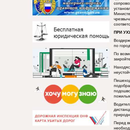
сопрово
установ
Министе
чрезвыч
соответ
ПРИ УХ
Воздерж
по город
По возм
закройте
Находяс
неустой
Пешеход
подобра
подошво
пожилым
Водител
дистанц
природн
Перед в
необход