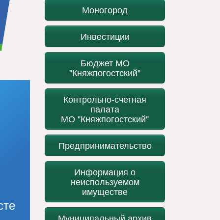
Моногород
Инвестиции
Бюджет МО
"Княжпогостский"
Контрольно-счетная
палата
МО "Княжпогостский"
Предпринимательство
Информация о
неиспользуемом
имуществе
сте
Муниципальный архив