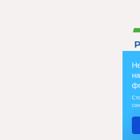
Не
на
ф
Сто
соо