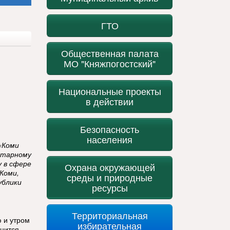
ГТО
Общественная палата
МО "Княжпогостский"
Национальные проекты
в действии
Безопасность
населения
«Коми
итарному
у в сфере
Охрана окружающей
Коми,
среды и природные
ублики
ресурсы
Территориальная
 и утром
избирательная
анится