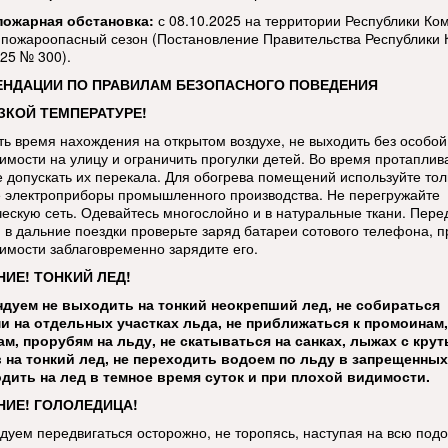
пожарная обстановка:
с 08.10.2025 на территории Республики Ко
 пожароопасный сезон (Постановление Правительства Республики 
025 № 300).
ЕНДАЦИИ ПО ПРАВИЛАМ БЕЗОПАСНОГО ПОВЕДЕНИЯ
ЗКОЙ ТЕМПЕРАТУРЕ!
ть время нахождения на открытом воздухе, не выходить без особой
имости на улицу и ограничить прогулки детей. Во время протаплив
е допускать их перекала. Для обогрева помещений используйте тол
 электроприборы промышленного производства. Не перегружайте
ческую сеть. Одевайтесь многослойно и в натуральные ткани. Пере
 в дальние поездки проверьте заряд батареи сотового телефона, п
имости заблаговременно зарядите его.
ИЕ! ТОНКИЙ ЛЕД!
дуем не выходить на тонкий неокрепший лед, не собираться
и на отдельных участках льда, не приближаться к промоинам,
м, прорубям на льду, не скатываться на санках, лыжах с кру
 на тонкий лед, не переходить водоем по льду в запрещенных
дить на лед в темное время суток и при плохой видимости.
ИЕ! ГОЛОЛЕДИЦА!
дуем передвигаться осторожно, не торопясь, наступая на всю под