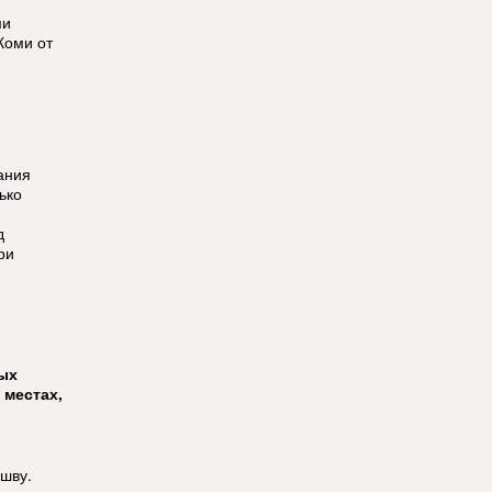
ми
Коми от
ания
ько
д
ри
тых
 местах,
ошву.