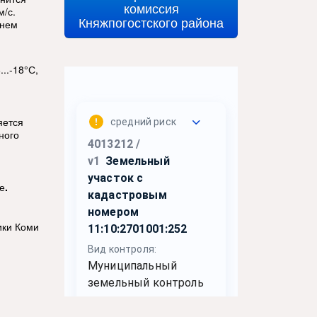
комиссия
м/с.
Княжпогостского района
йнем
..-18°С,
яется
ного
е
.
ики Коми