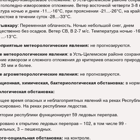
 гололедно-изморозевое отложение. Ветер восточной четверти 3-8 
ура ночью и днем -11...-16°С, при прояснении -21...-26°С, на кра
остоке в течении суток -28...-33°С.
тывкару
: Переменная облачность. Ночью небольшой снег, днем
ственно без осадков. Ветер СВ, В 2-7 м/с. Температура ночью -16.
...-13°С.
оприятные метеорологические явления:
не прогнозируются.
е метеорологические
явления
: в Усть-Цилемском районе сохран
ние изморози и сложного отложения до критериев опасного природ
 35 мм и более.
е агрометеорологические явления:
не прогнозируются.
ационная, химическая, бактериологическая обстановка:
в норм
ологическая обстановка:
ящее время опасных и неблагоприятных явлений на реках Республ
ксировано. На реках республики ледостав.
итории республики функционирует 59 ледовых переправ.
ровано к открытию ледовых переправ – 102, в том числе 99 -
ильных, 3 – пешеходных.
ого-социальная обстановка:
на контроле.