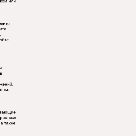
ком или
овите
ите
,
ойте
и
в
ужений,
зоны.
ывающие
уристские
 а также