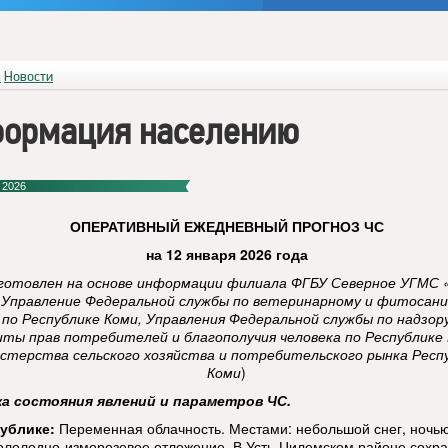
я
Новости
ормация населению
 2026
ОПЕРАТИВНЫЙ
ЕЖЕДНЕВНЫЙ ПРОГНОЗ ЧС
на 12 января 2026 года
готовлен на основе информации филиала ФГБУ Северное УГМС 
 Управление Федеральной службы по ветеринарному и фитосан
 по Республике Коми, Управления Федеральной службы по надзор
ты прав потребителей и благополучия человека по Республике 
стерства сельского хозяйства и потребительского рынка Респ
Коми
)
ка состояния явлений и параметров ЧС.
ублике:
Переменная облачность. Местами: небольшой снег, ночью
гололедно-изморозевое отложение. В Усть-Цилемском районе сохр