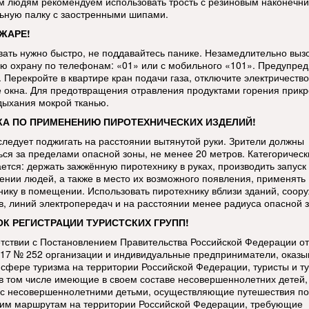
 людям рекомендуем использовать трость с резиновым наконечни
ьную палку с заостренными шипами.
ЖАРЕ!
вать нужно быстро, не поддавайтесь панике. Незамедлительно выз
ю охрану по телефонам: «01» или с мобильного «101». Предупред
 Перекройте в квартире кран подачи газа, отключите электричество
е окна. Для предотвращения отравления продуктами горения прикр
дыхания мокрой тканью.
А ПО ПРИМЕНЕНИЮ ПИРОТЕХНИЧЕСКИХ ИЗДЕЛИЙ!
следует поджигать на расстоянии вытянутой руки. Зрители должны
ься за пределами опасной зоны, не менее 20 метров. Категорическ
ется: держать зажжённую пиротехнику в руках, производить запуск 
ении людей, а также в место их возможного появления, применять
нику в помещении. Использовать пиротехнику вблизи зданий, соор
в, линий электропередач и на расстоянии менее радиуса опасной 
К РЕГИСТРАЦИИ ТУРИСТСКИХ ГРУПП!
етствии с Постановлением Правительства Российской Федерации от
017 № 252 организации и индивидуальные предприниматели, оказ
в сфере туризма на территории Российской Федерации, туристы и т
 в том числе имеющие в своем составе несовершеннолетних детей,
 с несовершеннолетними детьми, осуществляющие путешествия по
ким маршрутам на территории Российской Федерации, требующие