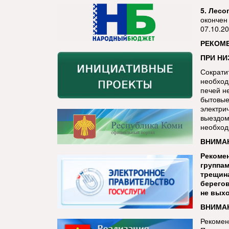
5. Лесо
окончен
07.10.2
РЕКОМ
ПРИ НИ
Сократи
необход
печей н
бытовые
электри
выездом
необход
ВНИМАН
Рекомен
группам
трещина
берегов
не выхо
ВНИМАН
Рекомен