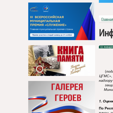
Главна
Инф
11 января
(
под
ЦГМС»,
надзору
защи
Мини
1. Оцен
По Респ
туман, 