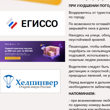
ПРИ УХУДШЕНИИ ПОГО
Воздержитесь от туристс
по городу.
По возможности оставай
закрывайте окна в домах 
Находясь на улице, обхо
неустойчивой кровлей.
Пешеходам, чтобы избеж
подобрать не скользящую
подошвой, использовать 
пожилым людям рекоменд
Водителям следует быть
дистанцию и скоростной
природных явлений, не р
Перед выездом в дальние
необходимости заблаговр
НАПОМИНАЕМ:
- при возникновении лю
по единому номеру вызов
телефонов или мобильны