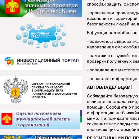
способах защиты с испо
- проведения пропаганды
населения и территорий 
безопасности людей на в
В функционал мобильног
- возможность вызова эк
направления смс-сообщ
- памятки с озвучкой тек
проверки полученных зн
- определение местопол
- новостная информация
АВТОВЛАДЕЛЬЦАМ
!
Соблюдайте безопасную 
если есть пострадавшие, 
помощи. Сообщите о про
информацию на ближайш
мимо. Не покидайте мес
сохраните все следы про
проезжающих автомобиле
РЕКОМЕНДАЦИИ ПО П