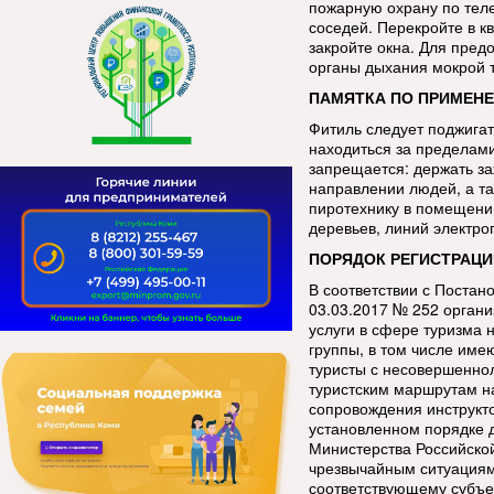
пожарную охрану по тел
соседей. Перекройте в кв
закройте окна. Для пред
органы дыхания мокрой 
ПАМЯТКА ПО ПРИМЕНЕ
Фитиль следует поджигат
находиться за пределами
запрещается: держать за
направлении людей, а та
пиротехнику в помещении
деревьев, линий электро
ПОРЯДОК РЕГИСТРАЦИ
В соответствии с Постан
03.03.2017 № 252 орган
услуги в сфере туризма 
группы, в том числе име
туристы с несовершенно
туристским маршрутам н
сопровождения инструкт
установленном порядке 
Министерства Российско
чрезвычайным ситуациям
соответствующему субъе