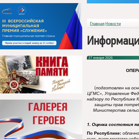
Главная
Новости
Информаци
27 января 2026
ОПЕР
(
подготовлен на ос
ЦГМС», Управление Фед
надзору по Республике 
защиты прав потреб
Министерства сельск
1. Оценка состояния я
По Республике:
облачно
снег, днем местами неб