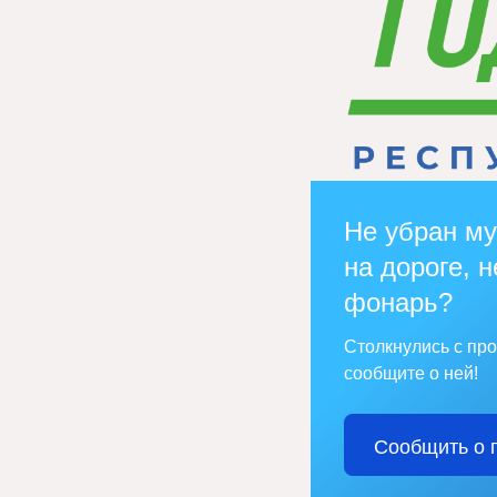
Не убран му
на дороге, н
фонарь?
Столкнулись с пр
сообщите о ней!
Сообщить о 