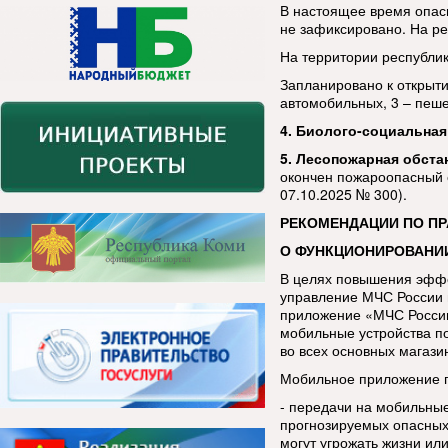
В настоящее время опас
не зафиксировано. На ре
На территории республи
Запланировано к открыти
автомобильных, 3 – пеш
4. Биолого-социальная
5. Лесопожарная обста
окончен пожароопасный 
07.10.2025 № 300).
РЕКОМЕНДАЦИИ ПО П
О ФУНКЦИОНИРОВАНИ
В целях повышения эфф
управление МЧС России 
приложение «МЧС России
мобильные устройства п
во всех основных магази
Мобильное приложение п
- передачи на мобильны
прогнозируемых опасных
могут угрожать жизни ил