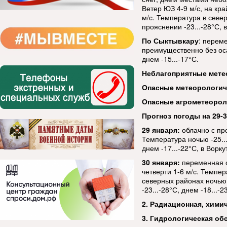
Ветер ЮЗ 4-9 м/с, на кр
м/с. Температура в севе
прояснении -23...-28°С, 
По Сыктывкару
: перем
преимущественно без оса
днем -15...-17°С.
Неблагоприятные мете
Опасные метеорологи
Опасные агрометеорол
Прогноз погоды на 29-3
29 января:
облачно с пр
Температура ночью -25...
днем -17...-22°С, в Ворку
30 января:
переменная о
четверти 1-6 м/с. Темпер
северных районах ночью -
-23...-28°С, днем -18...-2
2. Радиационная, хими
3. Гидрологическая об