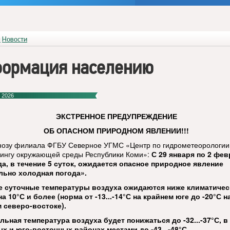
я
Новости
ормация населению
 2026
ЭКСТРЕННОЕ ПРЕДУПРЕЖДЕНИЕ
ОБ ОПАСНОМ ПРИРОДНОМ ЯВЛЕНИИ!!!
нозу филиала ФГБУ Северное УГМС «Центр по гидрометеорологии
ингу окружающей среды Республики Коми»:
С 29 января по 2 фе
да, в течение 5 суток, ожидается опасное природное явление
льно холодная погода».
е суточные температуры воздуха ожидаются ниже климатичес
а 10°С и более (норма от -13...-14°С на крайнем юге до -20°С н
 северо-востоке).
ьная температура воздуха будет понижаться до -32...-37°С, в
х и юго-восточных районах местами до -43...-48°С.