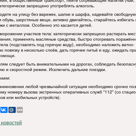
ния, в общественный транспорт, пейте согревающие напитки (чай,
категорически запрещено употреблять алкоголь.
ходите на улицу без варежек, шапки и шарфа, надевайте свободную
 обувь, шерстяные вещи, активно двигайтесь, старайтесь избегать 
ожи с металлом. Особенно это касается детей.
бморожении участков тела: категорически запрещено растирать мес
ения, применять масляные средства, быстро отогревать поражён
 тела (подставлять под горячую воду), необходимо наложить ватно-
 повязку в несколько слоёв, дать горячее питьё и еду, ожидать пр
помощи.
елям следует быть внимательными на дорогах, соблюдать безопас
ию и скоростной режим. Исключить дальние поездки.
наем:
озникновении любой чрезвычайной ситуации необходимо срочно по
ому номеру вызова экстренных оперативных служб "112" (со стаци
ов или мобильных устройств).
 новостей