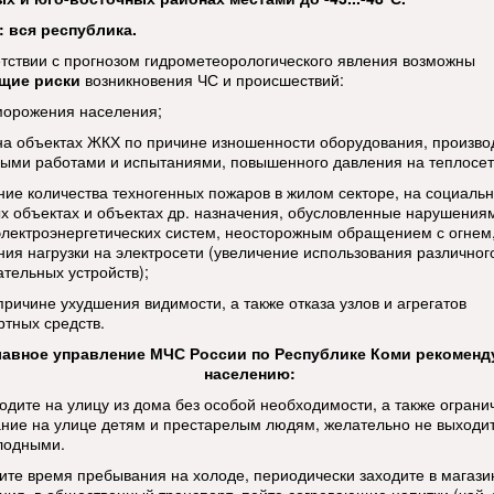
 вся республика.
етствии с прогнозом гидрометеорологического явления возможны
щие риски
возникновения ЧС и происшествий:
морожения населения;
на объектах ЖКХ по причине изношенности оборудования, произв
ыми работами и испытаниями, повышенного давления на теплосет
ние количества техногенных пожаров в жилом секторе, на социаль
х объектах и объектах др. назначения, обусловленные нарушения
электроэнергетических систем, неосторожным обращением с огнем
ния нагрузки на электросети (увеличение использования различног
ательных устройств);
причине ухудшения видимости, а также отказа узлов и агрегатов
ртных средств.
лавное управление МЧС России по Республике Коми рекоменд
населению:
ходите на улицу из дома без особой необходимости, а также ограни
ние на улице детям и престарелым людям, желательно не выходит
лодными.
тите время пребывания на холоде, периодически заходите в магази