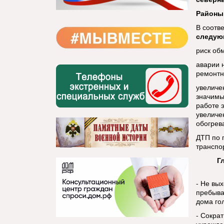
Районы:
В соотв
следую
риск об
аварии 
ремонтн
увеличе
значимы
работе 
увеличе
обогрев
ДТП по 
транспо
Г
- Не вы
пребыва
дома го
- Сокра