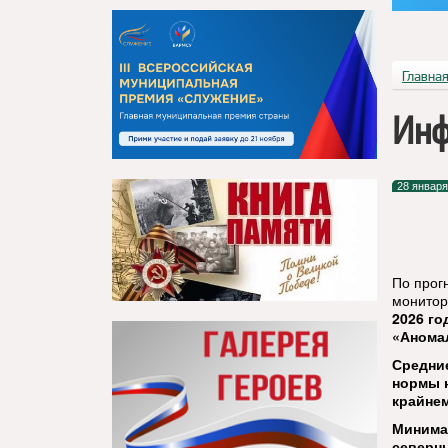
Главна
Инф
28 января
По прог
монитор
2026 го
«Анома
Средни
нормы н
крайнем
Минимал
северны