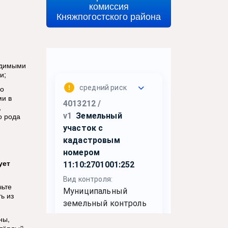
комиссия
Княжпогостского района
одимыми
и;
но
ми в
,
о рода
ует
чьте
ь из
ны,