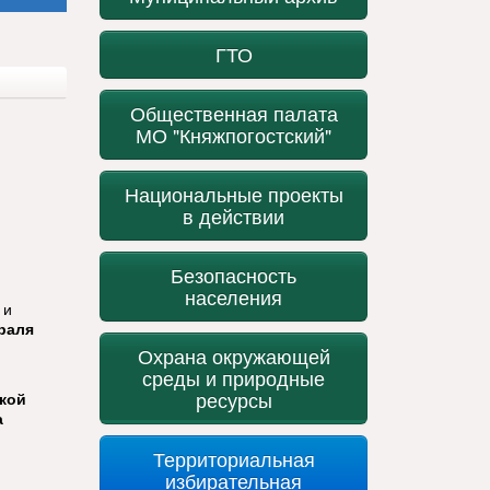
ГТО
Общественная палата
МО "Княжпогостский"
Национальные проекты
в действии
Безопасность
населения
 и
враля
Охрана окружающей
среды и природные
ресурсы
кой
а
Территориальная
избирательная