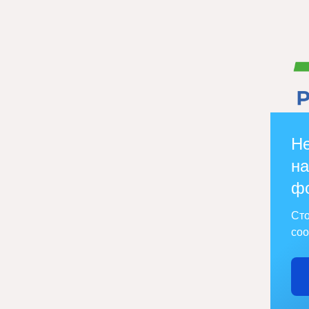
Не
на
ф
Сто
соо