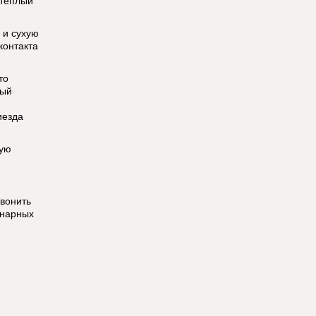
 тёплый
 и сухую
контакта
то
ный
иезда
ную
звонить
онарных