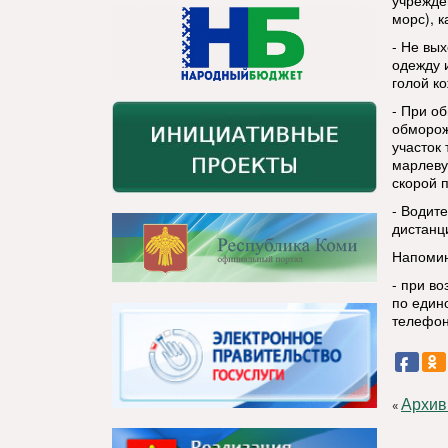
учрежде
морс), 
- Не вы
одежду и
голой к
- При о
обморож
участок
марлевую
скорой 
- Водит
дистанц
Напоми
- при в
по един
телефон
Архив
«