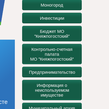
Моногород
Инвестиции
Бюджет МО
"Княжпогостский"
Контрольно-счетная
палата
МО "Княжпогостский"
Предпринимательство
Информация о
неиспользуемом
имуществе
сте
Муниципальный архив