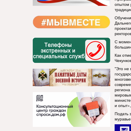
опытом 
традици
Обучени
Дальнего
проекта
ректоро
С момен
большин
Как отм
Чекунко
"Это не
государ
многове
совреме
региона
мировым
министе
и опыт»,
Подать 
муравье