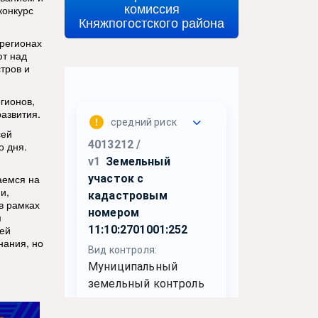
комиссия
конкурс
Княжпогостского района
 регионах
ют над
тров и
гионов,
развития.
сей
о дня.
аемся на
и,
в рамках
м
лей
нания, но