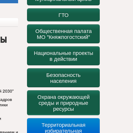
ГТО
Общественная палата
мы
МО "Княжпогостский"
Национальные проекты
в действии
Безопасность
населения
й 2030"
Охрана окружающей
кадров
среды и природные
тики
ресурсы
и
Территориальная
избирательная
ованием и