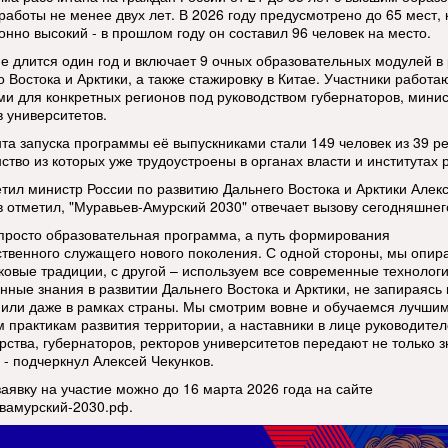
работы не менее двух лет. В 2026 году предусмотрено до 65 мест, 
онно высокий - в прошлом году он составил 96 человек на место.
е длится один год и включает 9 очных образовательных модулей в
 Востока и Арктики, а также стажировку в Китае. Участники работа
ми для конкретных регионов под руководством губернаторов, минис
в университетов.
та запуска программы её выпускниками стали 149 человек из 39 ре
ство из которых уже трудоустроены в органах власти и институтах 
етил министр России по развитию Дальнего Востока и Арктики Алек
в отметил, "Муравьев-Амурский 2030" отвечает вызову сегодняшнег
 просто образовательная программа, а путь формирования
ственного служащего нового поколения. С одной стороны, мы опир
ковые традиции, с другой – используем все современные технологи
нные знания в развитии Дальнего Востока и Арктики, не запираясь 
 или даже в рамках страны. Мы смотрим вовне и обучаемся лучши
 практикам развития территории, а наставники в лице руководите
рства, губернаторов, ректоров университетов передают не только з
 - подчеркнул Алексей Чекунков.
заявку на участие можно до 16 марта 2026 года на сайте
вамурский-2030.рф.