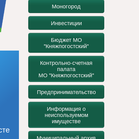
Моногород
Инвестиции
Бюджет МО
"Княжпогостский"
Контрольно-счетная
палата
МО "Княжпогостский"
Предпринимательство
Информация о
неиспользуемом
имуществе
сте
Муниципальный архив