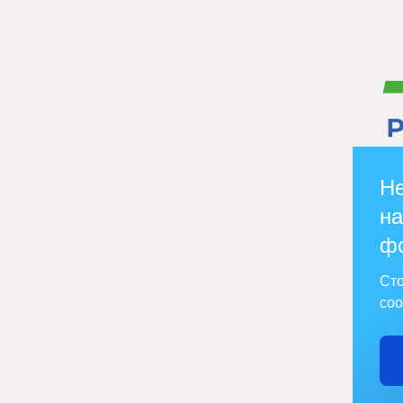
Не
на
ф
Сто
соо