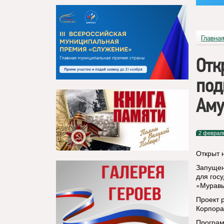
Главна
Отк
под
Аму
2 феврал
Открыт 
Запущен
для гос
«Муравь
Проект 
Корпора
Програм