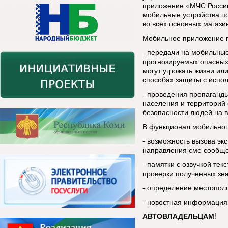
приложение «МЧС России
мобильные устройства п
во всех основных магази
Мобильное приложение п
- передачи на мобильны
прогнозируемых опасных
могут угрожать жизни ил
способах защиты с испо
- проведения пропаганды
населения и территорий 
безопасности людей на в
В функционал мобильног
- возможность вызова эк
направления смс-сообщ
- памятки с озвучкой тек
проверки полученных зн
- определение местопол
- новостная информация
АВТОВЛАДЕЛЬЦАМ
!