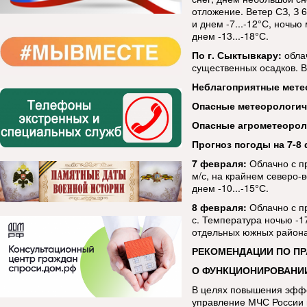
отложение. Ветер СЗ, З 
и днем -7...-12°С, ночью
днем -13...-18°С.
По г. Сыктывкару:
облач
существенных осадков. Ве
Неблагоприятные мете
Опасные метеорологи
Опасные агрометеорол
Прогноз погоды на 7-8 
7 февраля:
Облачно с п
м/с, на крайнем северо-в
днем -10...-15°С.
8 февраля:
Облачно с пр
с. Температура ночью -17.
отдельных южных районах
РЕКОМЕНДАЦИИ ПО П
О ФУНКЦИОНИРОВАНИ
В целях повышения эфф
управление МЧС России 