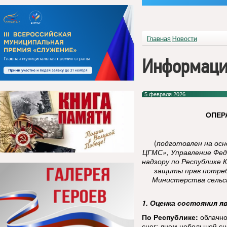
Главная
Новости
Информаци
5 февраля 2026
ОПЕР
(
подготовлен на ос
ЦГМС», Управление Фед
надзору по Республике 
защиты прав потреб
Министерства сельск
1. Оценка состояния я
По Республике:
облачно
снег; днем небольшой сн