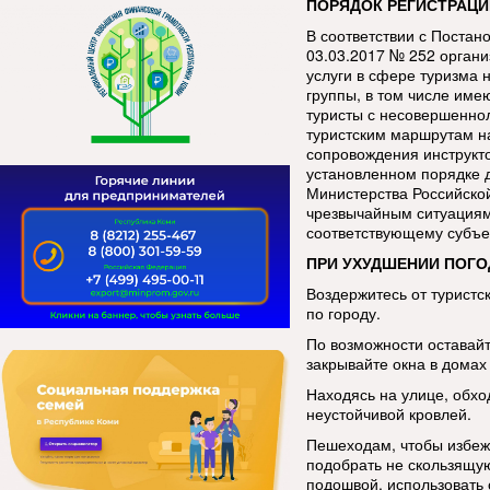
ПОРЯДОК РЕГИСТРАЦИ
В соответствии с Постан
03.03.2017 № 252 орган
услуги в сфере туризма 
группы, в том числе име
туристы с несовершенно
туристским маршрутам н
сопровождения инструкт
установленном порядке 
Министерства Российско
чрезвычайным ситуациям
соответствующему субъе
ПРИ УХУДШЕНИИ ПОГО
Воздержитесь от туристс
по городу.
По возможности оставай
закрывайте окна в домах 
Находясь на улице, обхо
неустойчивой кровлей.
Пешеходам, чтобы избеж
подобрать не скользящую
подошвой, использовать 