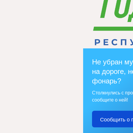
Не убран му
на дороге, н
фонарь?
Столкнулись с пр
сообщите о ней!
Сообщить о 