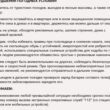
УДШЕНИИ ПОГОДНЫХ УСЛОВИЙ!
итесь от туристских походов, выходов в лесные массивы, а также о
у.
ожности оставайтесь в квартире или в ином защищенном помещен
те окна в домах и в квартирах, держитесь как можно дальше от око
ь на улице, обходите рекламные щиты, шаткие строения, дома с
чивой кровлей.
ам, чтобы избежать травмы при гололедице и снежном накате, не
ть не скользящую обувь с устойчивой, микропористой или ребрист
й, использовать специальные съемные устройства для ходьбы по г
 людям рекомендуется обзавестись тростью с резиновым наконеч
ям следует быть внимательными на дорогах, соблюдать безопасну
ию и скоростной режим. При прогнозировании неблагоприятных (о
ых явлений, не рекомендуется отправляться в дальние поездки.
ыездом в дальние поездки проверьте заряд батареи сотового теле
имости заблаговременно зарядите его.
ИНАЕМ:
озникновении любой чрезвычайной ситуации необходимо срочно по
ому номеру вызова экстренных оперативных служб "112" (со стаци
ов или мобильных устройств).