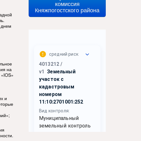
комиссия
Княжпогостского района
падной
ь.
, днем
ильное
ия на
 «IOS»
их и
оторые
ний»;
ия
ности.