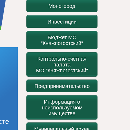
Моногород
Инвестиции
Бюджет МО
"Княжпогостский"
Контрольно-счетная
палата
МО "Княжпогостский"
Предпринимательство
Информация о
неиспользуемом
имуществе
сте
Муниципальный архив