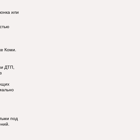
вонка или
остью
ке Коми.
ии ДТП,
з
ющих
мально
етьми под
ений.