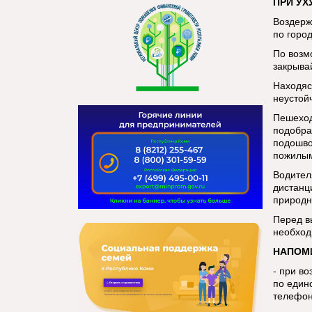
ПРИ УХ
Воздерж
по город
По возм
закрывай
Находяс
неустой
Пешеход
подобра
подошво
пожилым
Водител
дистанц
природн
Перед в
необход
НАПОМ
- при в
по един
телефон