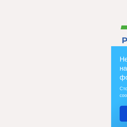
Не
на
ф
Сто
соо