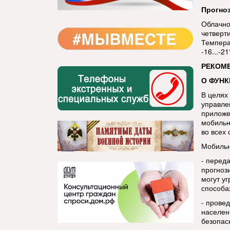
Прогноз
Облачно
четверти
Температ
-16...-21
РЕКОМ
О ФУН
В целях
управле
приложе
мобильн
во всех
Мобильн
- перед
прогноз
могут у
способа
- прове
населен
безопас