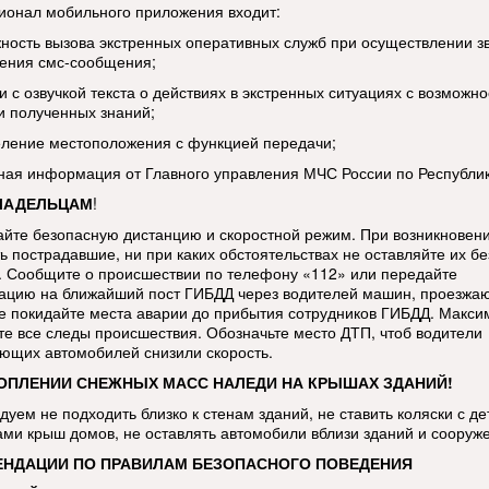
ионал мобильного приложения входит:
жность вызова экстренных оперативных служб при осуществлении з
ения смс-сообщения;
и с озвучкой текста о действиях в экстренных ситуациях с возможн
и полученных знаний;
еление местоположения с функцией передачи;
тная информация от Главного управления МЧС России по Республи
ЛАДЕЛЬЦАМ
!
йте безопасную дистанцию и скоростной режим. При возникновен
ь пострадавшие, ни при каких обстоятельствах не оставляйте их бе
 Сообщите о происшествии по телефону «112» или передайте
цию на ближайший пост ГИБДД через водителей машин, проезжа
е покидайте места аварии до прибытия сотрудников ГИБДД. Макси
те все следы происшествия. Обозначьте место ДТП, чтоб водители
ющих автомобилей снизили скорость.
ОПЛЕНИИ СНЕЖНЫХ МАСС НАЛЕДИ НА КРЫШАХ ЗДАНИЙ!
дуем не подходить близко к стенам зданий, не ставить коляски с д
ами крыш домов, не оставлять автомобили вблизи зданий и сооруж
ЕНДАЦИИ ПО ПРАВИЛАМ БЕЗОПАСНОГО ПОВЕДЕНИЯ