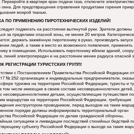
 Перекройте в квартире кран подачи газа, отключите электричество
е окна. Для предотвращения отравления продуктами горения прикр
дыхания мокрой тканью.
А ПО ПРИМЕНЕНИЮ ПИРОТЕХНИЧЕСКИХ ИЗДЕЛИЙ!
следует поджигать на расстоянии вытянутой руки. Зрители должны
ься за пределами опасной зоны, не менее 20 метров. Категорическ
ется: держать зажжённую пиротехнику в руках, производить запуск 
ении людей, а также в место их возможного появления, применять
нику в помещении. Использовать пиротехнику вблизи зданий, соор
в, линий электропередач и на расстоянии менее радиуса опасной 
К РЕГИСТРАЦИИ ТУРИСТСКИХ ГРУПП!
етствии с Постановлением Правительства Российской Федерации от
017 № 252 организации и индивидуальные предприниматели, оказ
в сфере туризма на территории Российской Федерации, туристы и т
 в том числе имеющие в своем составе несовершеннолетних детей,
 с несовершеннолетними детьми, осуществляющие путешествия по
ким маршрутам на территории Российской Федерации, требующие
ждения инструктором-проводником, перед выходом на такие марш
ленном порядке должны информировать территориальный орган
рства Российской Федерации по делам гражданской обороны,
айным ситуациям и ликвидации последствий стихийных бедствий п
ствующему субъекту Российской Федерации о выходе на такие мар