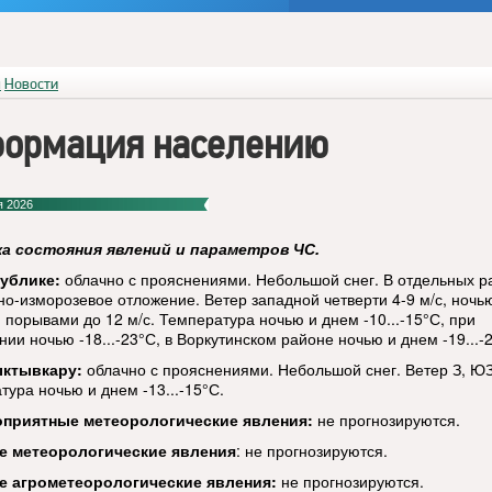
я
Новости
ормация населению
я 2026
ка состояния явлений и параметров ЧС.
ублике:
облачно с прояснениями. Небольшой снег. В отдельных р
но-изморозевое отложение. Ветер западной четверти 4-9 м/с, ночь
 порывами до 12 м/с. Температура ночью и днем -10...-15°С, при
ии ночью -18...-23°С, в Воркутинском районе ночью и днем -19...-
ыктывкару:
облачно с прояснениями. Небольшой снег. Ветер З, ЮЗ 
тура ночью и днем -13...-15°С.
оприятные метеорологические явления:
не прогнозируются.
е метеорологические
явления
: не прогнозируются.
е агрометеорологические явления:
не прогнозируются.