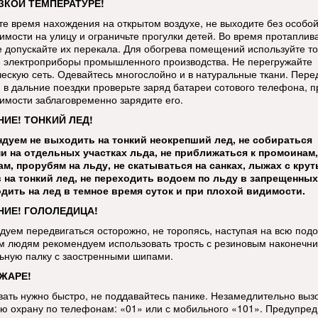
ЗКОЙ ТЕМПЕРАТУРЕ!
те время нахождения на открытом воздухе, не выходите без особо
имости на улицу и ограничьте прогулки детей. Во время протаплив
е допускайте их перекала. Для обогрева помещений используйте т
 электроприборы промышленного производства. Не перегружайте
ческую сеть. Одевайтесь многослойно и в натуральные ткани. Пере
 в дальние поездки проверьте заряд батареи сотового телефона, п
имости заблаговременно зарядите его.
ИЕ! ТОНКИЙ ЛЕД!
дуем не выходить на тонкий неокрепший лед, не собираться
и на отдельных участках льда, не приближаться к промоинам,
м, прорубям на льду, не скатываться на санках, лыжах с кру
 на тонкий лед, не переходить водоем по льду в запрещенных
дить на лед в темное время суток и при плохой видимости.
ИЕ! ГОЛОЛЕДИЦА!
дуем передвигаться осторожно, не торопясь, наступая на всю под
 людям рекомендуем использовать трость с резиновым наконечни
ьную палку с заостренными шипами.
ЖАРЕ!
вать нужно быстро, не поддавайтесь панике. Незамедлительно выз
ю охрану по телефонам: «01» или с мобильного «101». Предупред