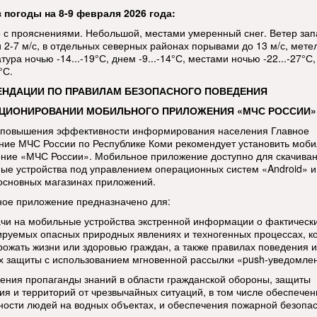
 погоды на 8-9 февраля 2026 года:
 с прояснениями. Небольшой, местами умеренный снег. Ветер за
 2-7 м/с, в отдельных северных районах порывами до 13 м/с, метел
ура ночью -14...-19°С, днем -9...-14°С, местами ночью -22...-27°С
°С.
ЕНДАЦИИ ПО ПРАВИЛАМ БЕЗОПАСНОГО ПОВЕДЕНИЯ
КЦИОНИРОВАНИИ МОБИЛЬНОГО ПРИЛОЖЕНИЯ «МЧС РОССИИ»
 повышения эффективности информирования населения Главное
ние МЧС России по Республике Коми рекомендует установить моб
ние «МЧС России». Мобильное приложение доступно для скачиван
ые устройства под управлением операционных систем «Android» и
 основных магазинах приложений.
ое приложение предназначено для:
ачи на мобильные устройства экстренной информации о фактическ
ируемых опасных природных явлениях и техногенных процессах, к
грожать жизни или здоровью граждан, а также правилах поведения и
х защиты с использованием мгновенной рассылки «push-уведомле
дения пропаганды знаний в области гражданской обороны, защиты
ия и территорий от чрезвычайных ситуаций, в том числе обеспечен
ности людей на водных объектах, и обеспечения пожарной безопас