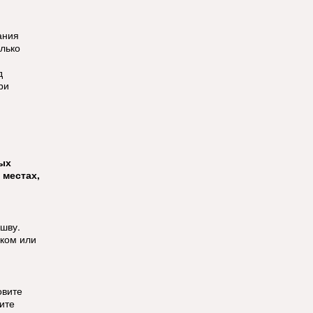
й
ания
олько
д
ри
тых
 местах,
ошву.
ком или
овите
ите