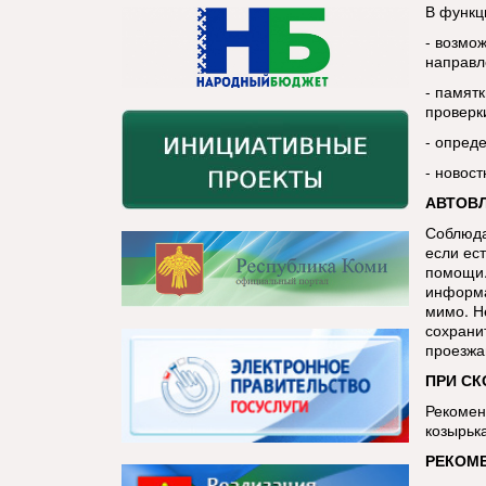
В функц
- возмо
направл
- памятк
проверк
- опред
- новос
АВТОВ
Соблюда
если ест
помощи.
информа
мимо. Н
сохрани
проезжа
ПРИ СК
Рекомен
козырьк
РЕКОМ