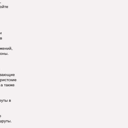
,
ойте
и
в
ужений,
зоны.
ывающие
уристские
 а также
руты в
о
шруты.