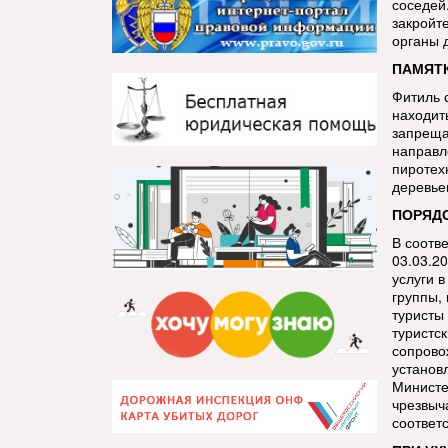
соседей.
закройт
органы 
ПАМЯТК
Фитиль 
находит
запреща
направл
пиротех
деревье
ПОРЯДО
В соотв
03.03.2
услуги 
группы,
туристы
туристс
сопрово
установ
Министе
чрезвыч
соответ