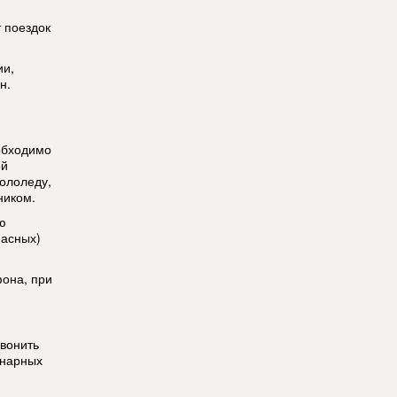
т поездок
ии,
н.
обходимо
ой
ололеду,
ником.
ю
пасных)
фона, при
звонить
онарных