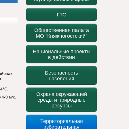
ГТО
Общественная палата
МО "Княжпогостский"
Национальные проекты
в действии
Безопасность
айонах
населения
ю
24°С.
Охрана окружающей
4-9 м/с.
среды и природные
ресурсы
Территориальная
избирательная