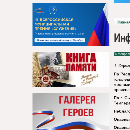
Главна
Инф
6 феврал
1. Оцен
По Респ
гололед
местами
прояснен
По г. С
Темпера
Неблаг
Опасны
Опасны