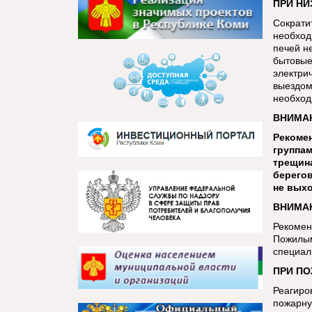
ПРИ НИ
Сократи
необход
печей н
бытовые
электри
выездом
необход
ВНИМАН
Рекомен
группам
трещина
берегов
не выхо
ВНИМАН
Рекомен
Пожилым
специал
ПРИ ПО
Реагиро
пожарну