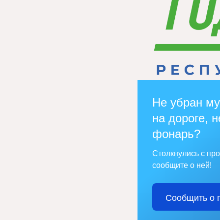
Не убран му
на дороге, н
фонарь?
Столкнулись с пр
сообщите о ней!
Сообщить о 