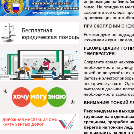
информацию на ближайш
мимо. Не покидайте мес
сохраните все следы про
проезжающих автомобиле
ПРИ СКОПЛЕНИИ СНЕЖ
Рекомендуем не подходит
козырьками крыш домов, 
РЕКОМЕНДАЦИИ ПО ПР
ТЕМПЕРАТУРЕ!
Сократите время нахожде
необходимости на улицу 
печей не допускайте их 
бытовые электроприборы
электрическую сеть. Оде
выездом в дальние поезд
необходимости заблаговр
ВНИМАНИЕ! ТОНКИЙ Л
Рекомендуем не выходи
группами на отдельных
трещинам, прорубям на
берегов на тонкий лед
не выходить на лед в 