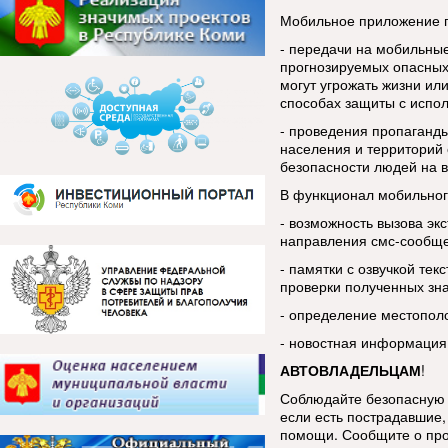
Мобильное приложение п
- передачи на мобильны
прогнозируемых опасных
могут угрожать жизни ил
способах защиты с испо
- проведения пропаганды
населения и территорий 
безопасности людей на в
В функционал мобильног
- возможность вызова эк
направления смс-сообщ
- памятки с озвучкой тек
проверки полученных зн
- определение местопол
- новостная информация
АВТОВЛАДЕЛЬЦАМ
!
Соблюдайте безопасную 
если есть пострадавшие, 
помощи. Сообщите о про