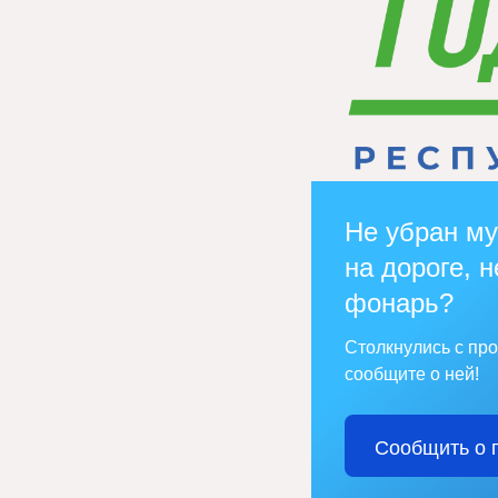
Не убран му
на дороге, н
фонарь?
Столкнулись с пр
сообщите о ней!
Сообщить о 