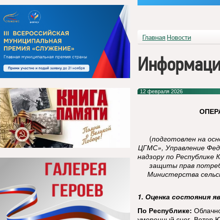
Главная
Новости
Информаци
12 февраля 2026
ОПЕР
(
подготовлен на ос
ЦГМС», Управление Фед
надзору по Республике 
защиты прав потреб
Министерства сельск
1. Оценка состояния я
По Республике:
Облачно
умеренный снег. Ветер Ю