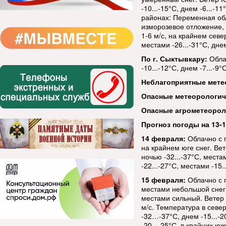
-10...-15°С, днем -6...-1
районах: Переменная об
изморозевое отложение, 
1-6 м/с, на крайнем севе
местами -26...-31°С, днем
По г. Сыктывкару:
Обла
-10...-12°С, днем -7...-9°С
Неблагоприятные мете
Опасные метеорологи
Опасные агрометеорол
Прогноз погоды на 13-
14 февраля:
Облачно с 
на крайнем юге снег. Ве
ночью -32...-37°С, места
-22...-27°С, местами -15.
15 февраля:
Облачно с 
местами небольшой снег.
местами сильный. Ветер 
м/с. Температура в севе
-32…-37°С, днем -15...-2
-20...-25°С, в крайних юж