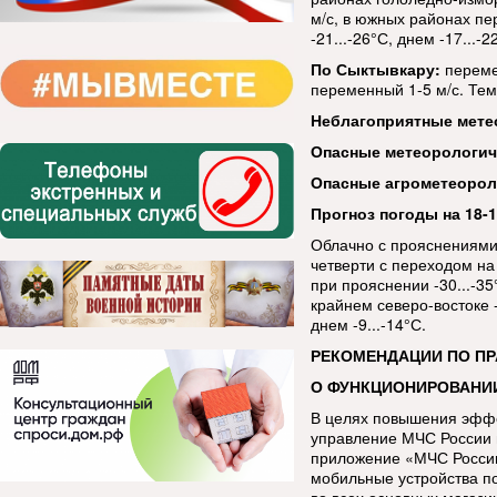
м/с, в южных районах пе
-21...-26°С, днем -17...-
По Сыктывкару:
переме
переменный 1-5 м/с. Темп
Неблагоприятные мете
Опасные метеорологи
Опасные агрометеорол
Прогноз погоды на 18-
Облачно с прояснениями
четверти с переходом на 
при прояснении -30...-35°
крайнем северо-востоке -
днем -9...-14°С.
РЕКОМЕНДАЦИИ ПО П
О ФУНКЦИОНИРОВАНИ
В целях повышения эфф
управление МЧС России 
приложение «МЧС России
мобильные устройства п