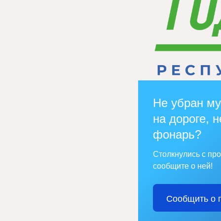
Не убран му
на дороге, н
фонарь?
Столкнулись с пр
сообщите о ней!
Сообщить о 