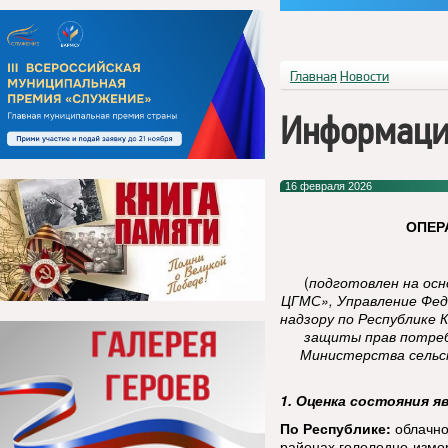
Главная
Новости
Информаци
16 февраля 2026
ОПЕР
(
подготовлен на ос
ЦГМС», Управление Фед
надзору по Республике 
защиты прав потреб
Министерства сельск
1. Оценка состояния я
По Республике:
облачно
районах гололедно-измо