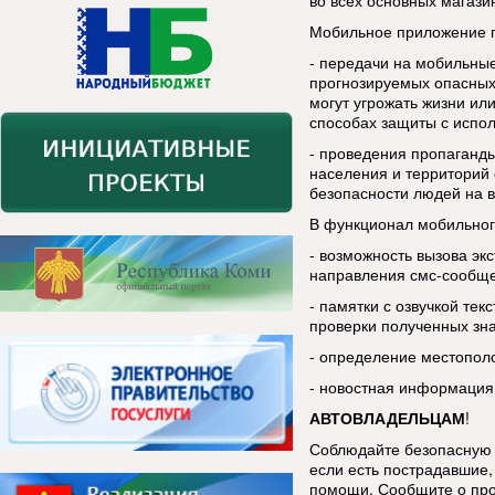
во всех основных магази
Мобильное приложение п
- передачи на мобильны
прогнозируемых опасных
могут угрожать жизни ил
способах защиты с испо
- проведения пропаганды
населения и территорий 
безопасности людей на в
В функционал мобильног
- возможность вызова эк
направления смс-сообщ
- памятки с озвучкой тек
проверки полученных зн
- определение местопол
- новостная информация
АВТОВЛАДЕЛЬЦАМ
!
Соблюдайте безопасную 
если есть пострадавшие, 
помощи. Сообщите о про