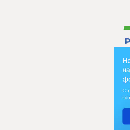
Не
на
ф
Сто
соо