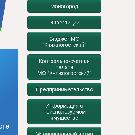
Моногород
Инвестиции
Бюджет МО
"Княжпогостский"
Контрольно-счетная
палата
МО "Княжпогостский"
Предпринимательство
Информация о
неиспользуемом
имуществе
сте
Муниципальный архив