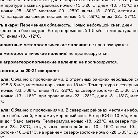
емпература в южных районах ночью -15...-20°С, днем -10...-15°С; в
ночью -25...-30°С, местами -20...-25°С, днем -15...-20°С, местами
6°С; на крайнем северо-востоке ночью -34...-39°С, днем -32...-37°С.
тывкару:
Переменная облачность. Ночью небольшой снег, днем
ественно без осадков. Ветер переменный 1-5 м/с. Температура н
8°С, днем -10...-12°С.
оприятные метеорологические явления:
не прогнозируются.
е метеорологические
явления
: не прогнозируются.
е агрометеорологические явления:
не прогнозируется.
 погоды на 20-21 февраля:
аля:
Облачно с прояснениями. В отдельных районах небольшой сн
, ЮВ 3-8 м/с, местами порывами до 15 м/с. Температура в северны
ночью -33...-38°С, днем -17...-22°С, на северо-востоке -25...-30°С,
ночью -13...-18°С, при прояснении -23...-28°С, днем -8...-13°С, ме
°С.
аля:
Облачно с прояснениями. В северных районах местами неб
а юге небольшой, местами умеренный снег. Ветер ЮВ 5-10 м/с, ме
 до 15 м/с, метель. Температура ночью -18...-23°С, на севере при
ии -23...-28°С, в отдельных южных районах -10...-15°С, днем -10...
остоке -16...-21°С, на крайнем северо-востоке ночью -28...-33°С, 
°С.