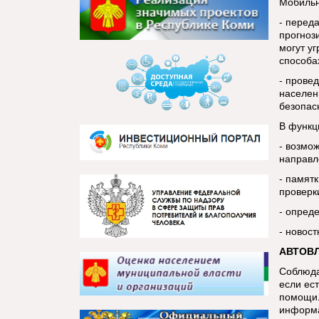
Мобильн
- перед
прогноз
могут у
способа
- прове
населен
безопас
В функц
- возмо
направл
- памятк
проверк
- опред
- новос
АВТОВ
Соблюда
если ест
помощи.
информа