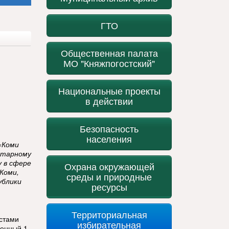
ГТО
Общественная палата
МО "Княжпогостский"
Национальные проекты
в действии
Безопасность
населения
«Коми
итарному
у в сфере
Охрана окружающей
Коми,
среды и природные
ублики
ресурсы
Территориальная
стами
избирательная
енный 1-