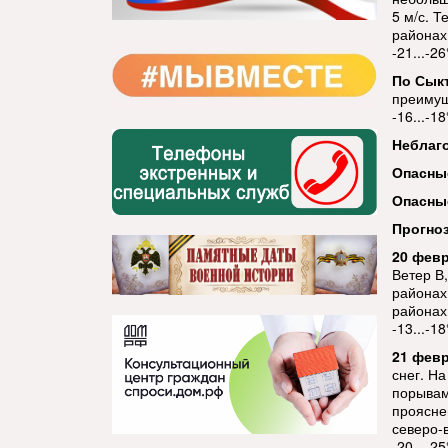
5 м/с. Т
районах 
-21...-2
По Сык
преимущ
-16...-1
Неблаг
Опасны
Опасны
Прогноз
20 февр
Ветер В
районах 
районах 
-13...-18
21 февр
снег. Н
порывами
прояснен
северо-в
-20...-25