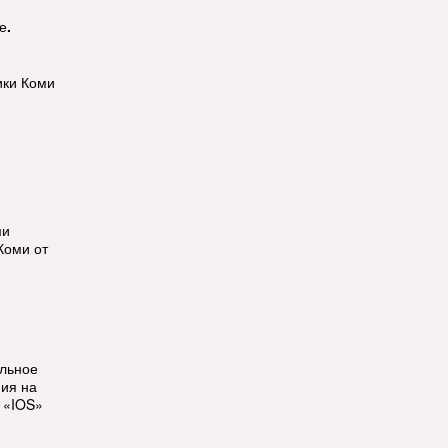
е
.
ики Коми
ми
Коми от
ильное
ия на
 «IOS»