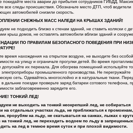
е покидайте места аварии до прибытия сотрудников ГИБДД. Макси
те все следы происшествия. Обозначьте место ДТП, чтоб водители
ющих автомобилей снизили скорость.
ОПЛЕНИИ СНЕЖНЫХ МАСС НАЛЕДИ НА КРЫШАХ ЗДАНИЙ!
дуем не подходить близко к стенам зданий, не ставить коляски с д
ами крыш домов, не оставлять автомобили вблизи зданий и сооруж
НДАЦИИ ПО ПРАВИЛАМ БЕЗОПАСНОГО ПОВЕДЕНИЯ ПРИ НИЗ
АТУРЕ!
те время нахождения на открытом воздухе, не выходите без особо
имости на улицу и ограничьте прогулки детей. Во время протаплив
е допускайте их перекала. Для обогрева помещений используйте т
 электроприборы промышленного производства. Не перегружайте
ческую сеть. Одевайтесь многослойно и в натуральные ткани. Пере
 в дальние поездки проверьте заряд батареи сотового телефона, п
имости заблаговременно зарядите его.
ИЕ! ТОНКИЙ ЛЕД!
дуем не выходить на тонкий неокрепший лед, не собираться
и на отдельных участках льда, не приближаться к промоинам,
м, прорубям на льду, не скатываться на санках, лыжах с кру
 на тонкий лед, не переходить водоем по льду в запрещенных
дить на лед в темное время суток и при плохой видимости.