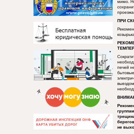
мимо. Н
сохрани
проезжа
ПРИ СК
Рекомен
козырьк
РЕКОМЕ
ТЕМПЕР
Сократи
необход
печей н
бытовые
электри
выездом
необход
ВНИМАН
Рекомен
группам
трещина
берегов
не выхо