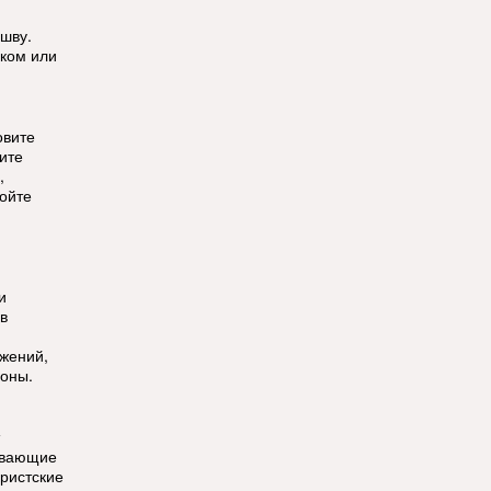
ошву.
ком или
овите
ите
,
ойте
и
в
ужений,
зоны.
ывающие
уристские