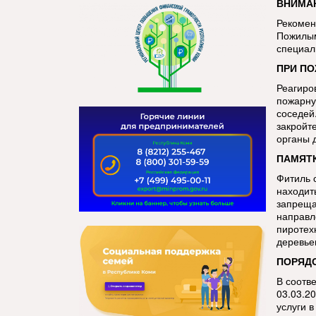
ВНИМАН
Рекомен
Пожилым
специал
ПРИ ПО
Реагиро
пожарну
соседей.
закройт
органы 
ПАМЯТК
Фитиль 
находит
запреща
направл
пиротех
деревье
ПОРЯДО
В соотв
03.03.2
услуги 