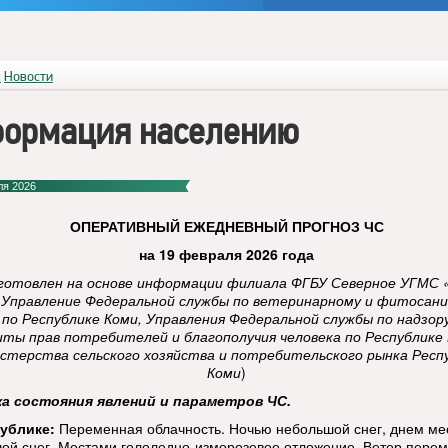
я
Новости
ормация населению
ля 2026
ОПЕРАТИВНЫЙ
ЕЖЕДНЕВНЫЙ ПРОГНОЗ ЧС
на 19 февраля 2026 года
готовлен на основе информации филиала ФГБУ Северное УГМС 
 Управление Федеральной службы по ветеринарному и фитосан
 по Республике Коми, Управления Федеральной службы по надзор
ты прав потребителей и благополучия человека по Республике 
стерства сельского хозяйства и потребительского рынка Респ
Коми
)
ка состояния явлений и параметров ЧС.
ублике:
Переменная облачность. Ночью небольшой снег, днем ме
ой снег. Местами гололедно-изморозевое отложение. Ветер перем