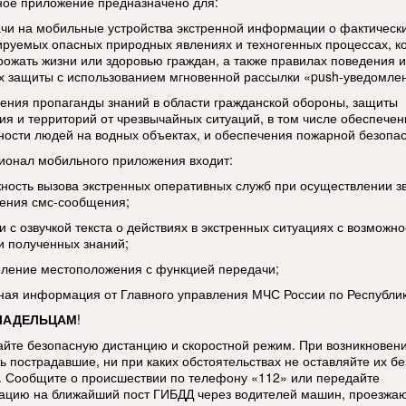
ое приложение предназначено для:
ачи на мобильные устройства экстренной информации о фактическ
ируемых опасных природных явлениях и техногенных процессах, к
грожать жизни или здоровью граждан, а также правилах поведения и
х защиты с использованием мгновенной рассылки «push-уведомле
дения пропаганды знаний в области гражданской обороны, защиты
ия и территорий от чрезвычайных ситуаций, в том числе обеспечен
ности людей на водных объектах, и обеспечения пожарной безопас
ионал мобильного приложения входит:
жность вызова экстренных оперативных служб при осуществлении з
ения смс-сообщения;
и с озвучкой текста о действиях в экстренных ситуациях с возможн
и полученных знаний;
еление местоположения с функцией передачи;
тная информация от Главного управления МЧС России по Республи
ЛАДЕЛЬЦАМ
!
йте безопасную дистанцию и скоростной режим. При возникновен
ь пострадавшие, ни при каких обстоятельствах не оставляйте их бе
 Сообщите о происшествии по телефону «112» или передайте
цию на ближайший пост ГИБДД через водителей машин, проезжа