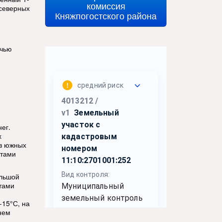
комиссия
 северных
Княжпогостского района
очью
ег.
х
 в южных
стами
ольшой
стами
-15°С, на
днем