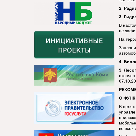
2. Ради
3. Гидр
В насто
не зафи
На терр
Заплани
автомоб
4. Биол
5. Лесо
окончен
07.10.2
РЕКОМ
О ФУН
В целях
управле
приложе
мобильн
во всех