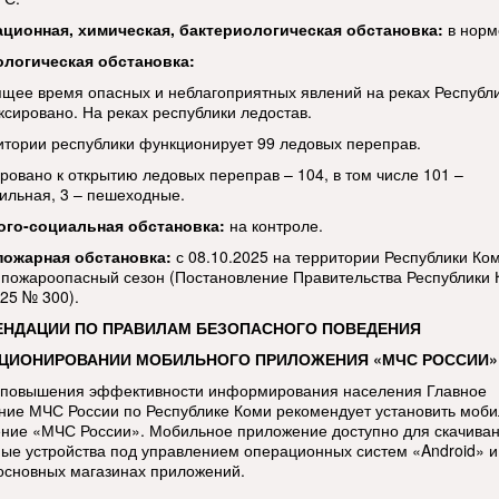
ационная, химическая, бактериологическая обстановка:
в норм
ологическая обстановка:
ящее время опасных и неблагоприятных явлений на реках Республ
ксировано. На реках республики ледостав.
итории республики функционирует 99 ледовых переправ.
ровано к открытию ледовых переправ – 104, в том числе 101 –
ильная, 3 – пешеходные.
ого-социальная обстановка:
на контроле.
пожарная обстановка:
с 08.10.2025 на территории Республики Ко
 пожароопасный сезон (Постановление Правительства Республики 
025 № 300).
ЕНДАЦИИ ПО ПРАВИЛАМ БЕЗОПАСНОГО ПОВЕДЕНИЯ
КЦИОНИРОВАНИИ МОБИЛЬНОГО ПРИЛОЖЕНИЯ «МЧС РОССИИ»
 повышения эффективности информирования населения Главное
ние МЧС России по Республике Коми рекомендует установить моб
ние «МЧС России». Мобильное приложение доступно для скачиван
ые устройства под управлением операционных систем «Android» и
 основных магазинах приложений.