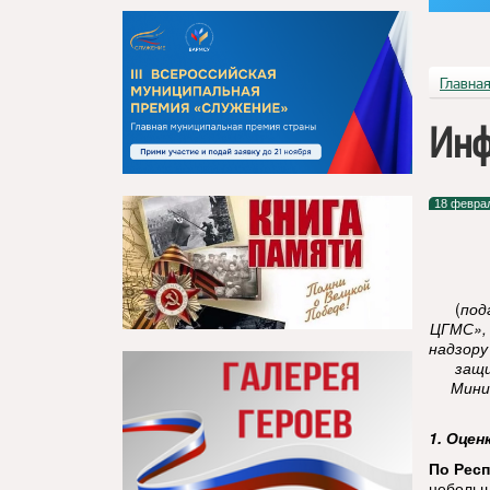
Главна
Инф
18 февра
(
под
ЦГМС»,
надзору
защи
Мини
1. Оцен
По Респ
небольш