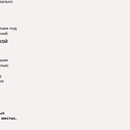
мально
етьми под
ений.
КОЙ
й
ания
олько
д
ри
тых
 местах,