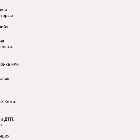
их и
оторые
ний»;
ия
ности.
вонка или
остью
ке Коми.
ии ДТП,
з
ющих