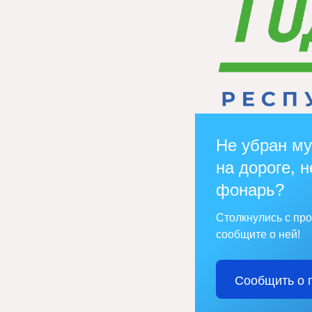
Не убран му
на дороге, н
фонарь?
Столкнулись с пр
сообщите о ней!
Сообщить о 