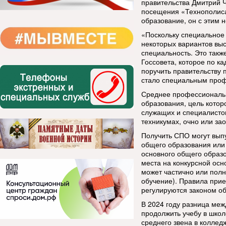
правительства Дмитрий 
посещения «Технополиса 
образование, он с этим н
«Поскольку специальное
некоторых вариантов выс
специальность. Это так
Госсовета, которое по к
поручить правительству
стало специальным проф
Среднее профессиональ
образования, цель кото
служащих и специалистов
техникумах, очно или зао
Получить СПО могут выпу
общего образования или 
основного общего образ
места на конкурсной осн
может частично или пол
обучение). Правила прие
регулируются законом об
В 2024 году разница меж
продолжить учебу в школ
среднего звена в коллед