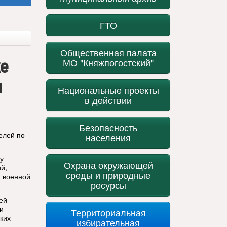
ГТО
Общественная палата
ке
МО "Княжпогостский"
и
Национальные проекты
в действии
Безопасность
елей по
населения
у
Охрана окружающей
й,
среды и природные
й военной
ресурсы
ей
и
Территориальная
ких
избирательная