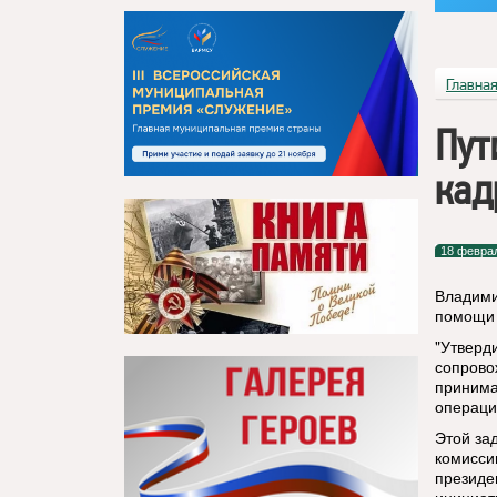
Главна
Пут
кад
18 февра
Владими
помощи 
"Утверд
сопрово
принима
операци
Этой за
комисси
президе