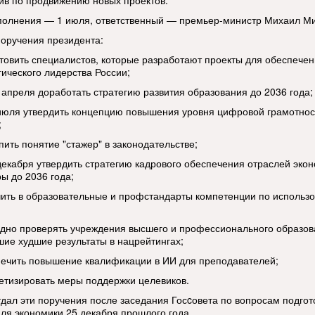
ив по продвижению новых проектов.
полнения — 1 июля, ответственный — премьер-министр Михаил М
поручения президента:
товить специалистов, которые разработают проекты для обеспече
гического лидерства России;
 апреля доработать стратегию развития образования до 2036 года;
июля утвердить концепцию повышения уровня цифровой грамотнос
;
пить понятие "стажер" в законодательстве;
декабря утвердить стратегию кадрового обеспечения отраслей экон
ы до 2036 года;
ить в образовательные и профстандарты компетенции по использ
дно проверять учреждения высшего и профессионального образов
шие худшие результаты в нацрейтингах;
ечить повышение квалификации в ИИ для преподавателей;
етизировать меры поддержки целевиков.
тдал эти поручения после заседания Госcовета по вопросам подгот
для экономики 25 декабря прошлого года.