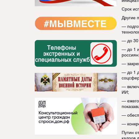
инициат
Срок ис
Другие 
— подго
техноло
— до 30
— до 1 
россиян
— закре
— до 1 
соцсфер
— включ
ИИ;
— ежего
показав
— обесп
— конкр
Путин о
кадров 