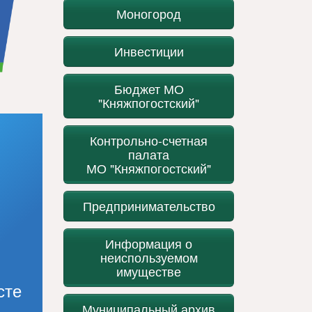
Моногород
Инвестиции
Бюджет МО
"Княжпогостский"
Контрольно-счетная
палата
МО "Княжпогостский"
Предпринимательство
Информация о
неиспользуемом
имуществе
сте
Муниципальный архив