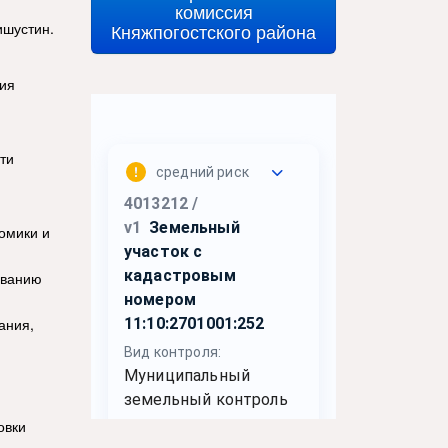
комиссия
ишустин.
Княжпогостского района
ния
ти
омики и
ованию
ания,
овки