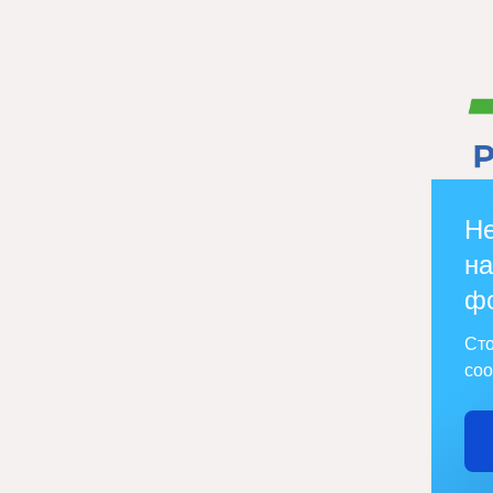
Не
на
ф
Сто
соо