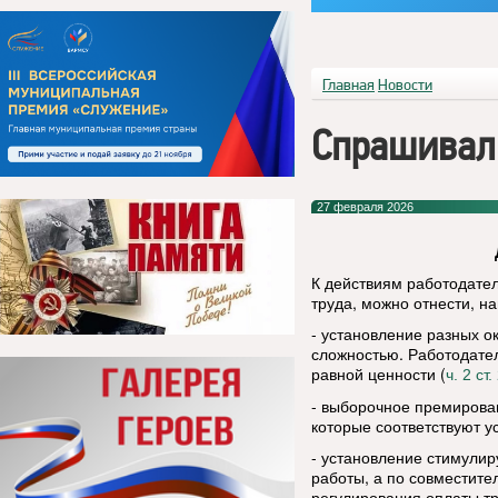
Главная
Новости
Спрашивал
27 февраля 2026
К действиям работодате
труда, можно отнести, н
- установление разных о
сложностью. Работодател
равной ценности (
ч. 2 ст.
- выборочное премирова
которые соответствуют у
- установление стимули
работы, а по совместите
регулирования оплаты тр