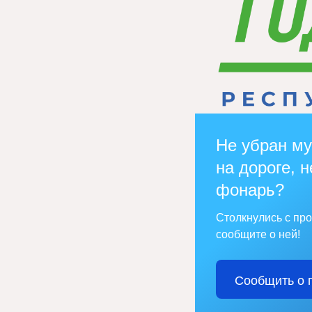
Не убран му
на дороге, н
фонарь?
Столкнулись с пр
сообщите о ней!
Сообщить о 