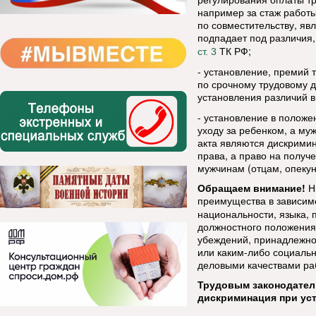
например за стаж работы
по совместительству, яв
подпадает под различия,
ТК РФ;
ст. 3
- установление, премий 
по срочному трудовому д
установления различий в
- установление в полож
уходу за ребенком, а му
акта являются дискрими
права, а право на получ
мужчинам (отцам, опекун
Обращаем внимание!
Н
преимущества в зависимо
национальности, языка, 
должностного положения,
убеждений, принадлежно
или каким-либо социальн
деловыми качествами ра
Трудовым законодател
дискриминация при уст