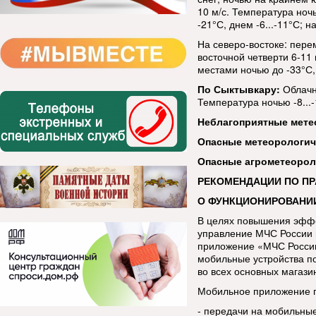
10 м/с. Температура ночь
-21°С, днем -6...-11°С; н
На северо-востоке: пере
восточной четверти 6-11 
местами ночью до -33°С, 
По Сыктывкару:
Облачн
Температура ночью -8...-1
Неблагоприятные мете
Опасные метеорологи
Опасные агрометеорол
РЕКОМЕНДАЦИИ ПО П
О ФУНКЦИОНИРОВАНИ
В целях повышения эфф
управление МЧС России 
приложение «МЧС России
мобильные устройства п
во всех основных магази
Мобильное приложение п
- передачи на мобильны