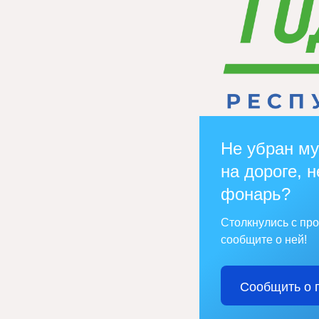
Не убран му
на дороге, н
фонарь?
Столкнулись с пр
сообщите о ней!
Сообщить о 