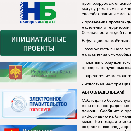
прогнозируемых опасных
могут угрожать жизни ил
способах защиты с испо
- проведения пропаганды
населения и территорий 
безопасности людей на в
В функционал мобильног
- возможность вызова эк
направления смс-сообщ
- памятки с озвучкой тек
проверки полученных зн
- определение местопол
- новостная информация
АВТОВЛАДЕЛЬЦАМ
!
Соблюдайте безопасную 
если есть пострадавшие, 
помощи. Сообщите о про
информацию на ближайш
мимо. Не покидайте мес
сохраните все следы про