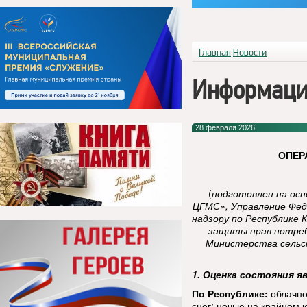
Главная
Новости
Информаци
28 февраля 2026
ОПЕР
(
подготовлен на ос
ЦГМС», Управление Фед
надзору по Республике 
защиты прав потреб
Министерства сельск
1. Оценка состояния я
По Республике:
облачно
снег; ночью на крайнем 