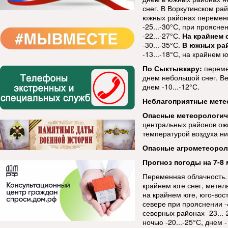
снег. В Воркутинском рай
южных районах переменн
-25...-30°С, при проясне
-22...-27°С.
На крайнем 
-30...-35°С.
В южных ра
-13...-18°С, на крайнем юг
По Сыктывкару:
переме
днем небольшой снег. Ве
днем -10...-12°С.
Неблагоприятные мете
Опасные метеорологи
центральных районов ож
температурой воздуха ни
Опасные агрометеорол
Прогноз погоды на 7-8 
Переменная облачность.
крайнем юге снег, метель
на крайнем юге, юго-вост
севере при прояснении -4
северных районах -23...-2
ночью -20...-25°С, днем 