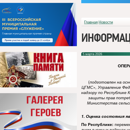
Главная
Новости
ИНФОРМАЦ
5 марта 2026
ОПЕР
(
подготовлен на ос
ЦГМС», Управление Фед
надзору по Республике 
защиты прав потреб
Министерства сельск
1. Оценка состояния я
По Республике:
перемен
днем в южных районах н