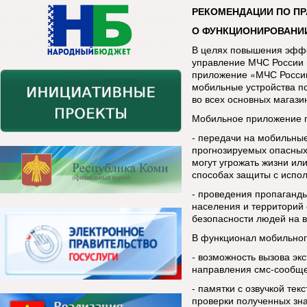
РЕКОМЕНДАЦИИ ПО П
О ФУНКЦИОНИРОВАНИ
В целях повышения эфф
управление МЧС России 
приложение «МЧС России
мобильные устройства п
во всех основных магази
Мобильное приложение п
- передачи на мобильны
прогнозируемых опасных
могут угрожать жизни ил
способах защиты с испо
- проведения пропаганды
населения и территорий 
безопасности людей на в
В функционал мобильног
- возможность вызова эк
направления смс-сообщ
- памятки с озвучкой тек
проверки полученных зн