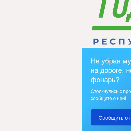
Не убран му
на дороге, н
фонарь?
Столкнулись с пр
сообщите о ней!
Сообщить о 