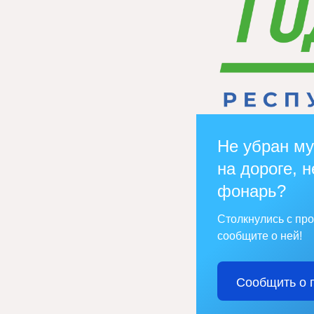
Не убран му
на дороге, н
фонарь?
Столкнулись с пр
сообщите о ней!
Сообщить о 