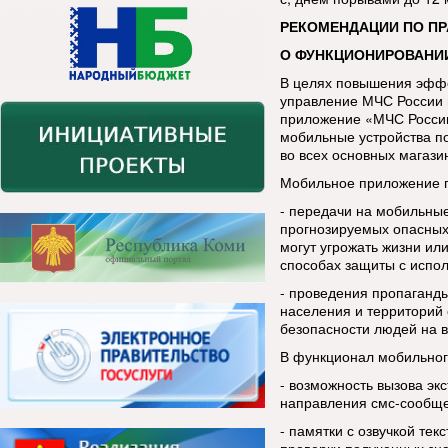
РЕКОМЕНДАЦИИ ПО П
О ФУНКЦИОНИРОВАНИ
В целях повышения эфф
управление МЧС России 
приложение «МЧС России
мобильные устройства п
во всех основных магази
Мобильное приложение п
- передачи на мобильны
прогнозируемых опасных
могут угрожать жизни ил
способах защиты с испо
- проведения пропаганды
населения и территорий 
безопасности людей на в
В функционал мобильног
- возможность вызова эк
направления смс-сообщ
- памятки с озвучкой тек