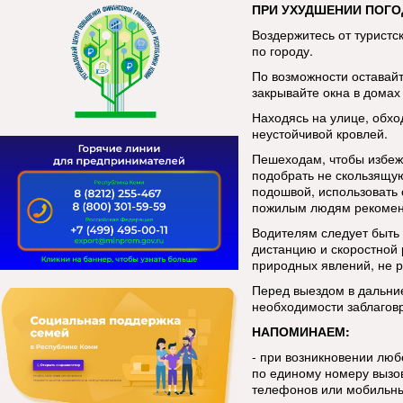
ПРИ УХУДШЕНИИ ПОГО
Воздержитесь от туристс
по городу.
По возможности оставай
закрывайте окна в домах 
Находясь на улице, обхо
неустойчивой кровлей.
Пешеходам, чтобы избеж
подобрать не скользящую
подошвой, использовать 
пожилым людям рекоменд
Водителям следует быть
дистанцию и скоростной
природных явлений, не р
Перед выездом в дальние
необходимости заблаговр
НАПОМИНАЕМ:
- при возникновении лю
по единому номеру вызов
телефонов или мобильны