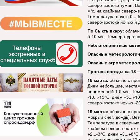
северо-востоке туман. В
м/с, на крайнем северо-в
Температура ночью 0...-5
северо-востоке ночью и д
По Сыктывкару:
облачн
5-10 м/с. Температура ноч
Неблагоприятные мете
Опасные метеорологи
Опасные агрометеорол
Прогноз погоды на 18 —
18 марта:
облачно с про
Днем небольшие, местами
переменный 1-5 м/с. Тем
-10...-15°С, днем +5...+
северо-востоке ночью -20.
19 марта:
облачно с про
мокрый снег, дождь). Ве
Температура в северных р
крайнем северо-востоке -
+2...-3°С, днем +3...+8°
с, днем порывами до 12 м