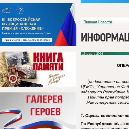
Главная
Новости
ИНФОРМАЦ
16 марта 2026
ОПЕР
(
подготовлен на ос
ЦГМС», Управление Фед
надзору по Республике 
защиты прав потреб
Министерства сельск
1. Оценка состояния я
По Республике:
облачно
северо-востоке умеренны