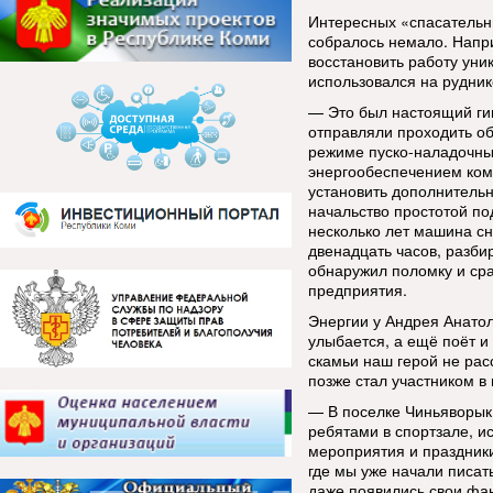
Интересных «спасательны
собралось немало. Напр
восстановить работу уни
использовался на рудник
— Это был настоящий гиг
отправляли проходить об
режиме пуско-наладочны
энергообеспечением ком
установить дополнитель
начальство простотой по
несколько лет машина сн
двенадцать часов, разби
обнаружил поломку и сра
предприятия.
Энергии у Андрея Анатол
улыбается, а ещё поёт и
скамьи наш герой не расс
позже стал участником в 
— В поселке Чиньяворык 
ребятами в спортзале, и
мероприятия и праздники
где мы уже начали писат
даже появились свои фан