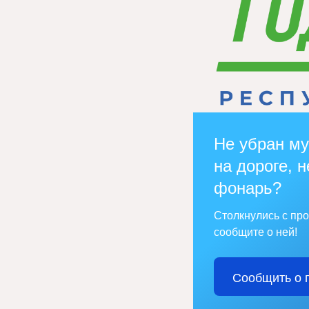
Не убран му
на дороге, н
фонарь?
Столкнулись с пр
сообщите о ней!
Сообщить о 