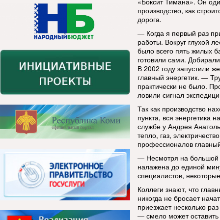
«Боксит Тимана». Он один
производство, как строи
дорога.
— Когда я первый раз пр
работы. Вокруг глухой ле
было всего пять жилых б
готовили сами. Добирали
В 2002 году запустили ж
главный энергетик. — Тру
практически не было. Про
ловили сигнал экспедици
Так как производство на
пункта, вся энергетика 
службе у Андрея Анатоль
тепло, газ, электричеств
профессионалов главный 
— Несмотря на большой ф
налажена до единой мин
специалистов, некоторые
Коллеги знают, что глав
никогда не бросает нача
приезжает несколько раз
— смело может оставить о