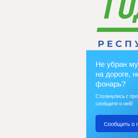
Не убран му
на дороге, н
фонарь?
Столкнулись с пр
сообщите о ней!
Сообщить о 