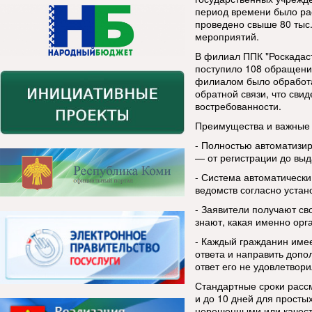
период времени было ра
проведено свыше 80 тыс.
мероприятий.
В филиал ППК "Роскадаст
поступило 108 обращени
филиалом было обработа
обратной связи, что сви
востребованности.
Преимущества и важные 
- Полностью автоматизи
— от регистрации до выд
- Система автоматическ
ведомств согласно уста
- Заявители получают с
знают, какая именно ор
- Каждый гражданин имее
ответа и направить доп
ответ его не удовлетвори
Стандартные сроки расс
и до 10 дней для прост
нерешенными или качест