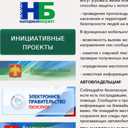
могут угрожать жизни ил
способах защиты с испо
- проведения пропаганды
населения и территорий 
безопасности людей на в
В функционал мобильног
- возможность вызова эк
направления смс-сообщ
- памятки с озвучкой тек
проверки полученных зн
- определение местопол
- новостная информация
АВТОВЛАДЕЛЬЦАМ
!
Соблюдайте безопасную 
если есть пострадавшие, 
помощи. Сообщите о про
информацию на ближайш
мимо. Не покидайте мес
сохраните все следы про
проезжающих автомобиле