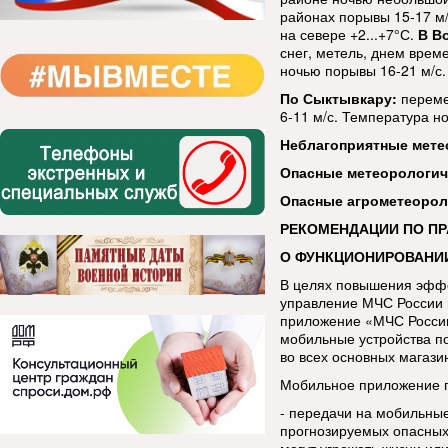
районах порывы 15-17 м/
на севере +2...+7°С.
В В
снег, метель, днем врем
ночью порывы 16-21 м/с. 
По Сыктывкару:
переме
6-11 м/с. Температура но
Неблагоприятные мете
Опасные метеорологи
Опасные агрометеорол
РЕКОМЕНДАЦИИ ПО П
О ФУНКЦИОНИРОВАНИ
В целях повышения эфф
управление МЧС России 
приложение «МЧС России
мобильные устройства п
во всех основных магази
Мобильное приложение п
- передачи на мобильны
прогнозируемых опасных