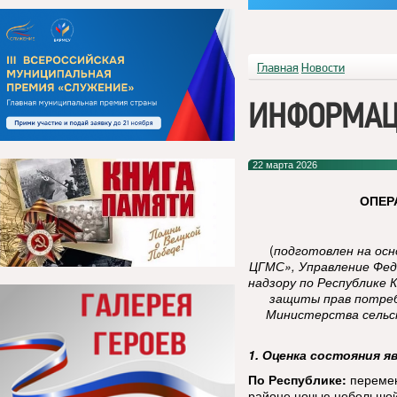
Главная
Новости
ИНФОРМАЦ
22 марта 2026
ОПЕР
(
подготовлен на ос
ЦГМС», Управление Фед
надзору по Республике 
защиты прав потреб
Министерства сельск
1. Оценка состояния я
По Республике:
перемен
районе ночью небольшой 