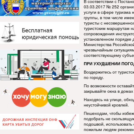
В соответствии с Постан
03.03.2017 № 252 орган
услуги в сфере туризма 
группы, в том числе име
туристы с несовершенно
туристским маршрутам н
сопровождения инструкт
установленном порядке 
Министерства Российско
чрезвычайным ситуациям
соответствующему субъе
ПРИ УХУДШЕНИИ ПОГО
Воздержитесь от туристс
по городу.
По возможности оставай
закрывайте окна в домах 
Находясь на улице, обхо
неустойчивой кровлей.
Пешеходам, чтобы избеж
подобрать не скользящую
подошвой, использовать 
пожилым людям рекоменд