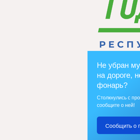
Не убран му
на дороге, н
фонарь?
Столкнулись с пр
сообщите о ней!
Сообщить о 