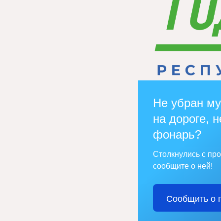
Не убран му
на дороге, н
фонарь?
Столкнулись с пр
сообщите о ней!
Сообщить о 