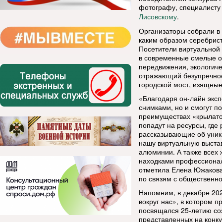
фотографу, специалисту
.
Лисовскому
Организаторы собрали в
каким образом серебрис
Посетители виртуальной
в современные смелые об
передвижения, экологиче
отражающий безупречное
городской мост, изящны
«Благодаря он-лайн экс
снимками, но и смогут 
преимуществах «крылато
попадут на ресурсы, гд
рассказывающие об уник
нашу виртуальную выстав
алюминии. А также всех
находками профессионал
отметила Елена Южакова
по связям с общественн
Напомним, в декабре 20
вокруг нас», в котором 
посвящался 25-летию со
представленных на конку