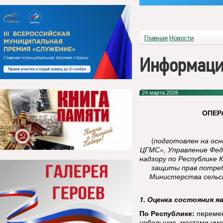
Главная
Новости
Информаци
24 марта 2026
ОПЕР
(
подготовлен на ос
ЦГМС», Управление Фед
надзору по Республике 
защиты прав потреб
Министерства сельск
1. Оценка состояния я
По Республике:
перемен
небольшие, местами уме