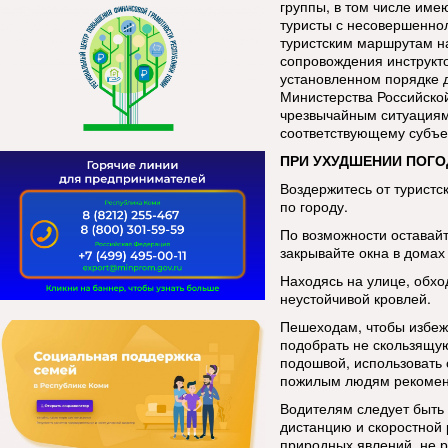
группы, в том числе име
туристы с несовершенно
туристским маршрутам н
сопровождения инструкт
установленном порядке 
Министерства Российско
чрезвычайным ситуациям
соответствующему субъе
ПРИ УХУДШЕНИИ ПОГО
Воздержитесь от туристс
по городу.
По возможности оставай
закрывайте окна в домах 
Находясь на улице, обхо
неустойчивой кровлей.
Пешеходам, чтобы избеж
подобрать не скользящую
подошвой, использовать 
пожилым людям рекоменд
Водителям следует быть
дистанцию и скоростной
природных явлений, не р