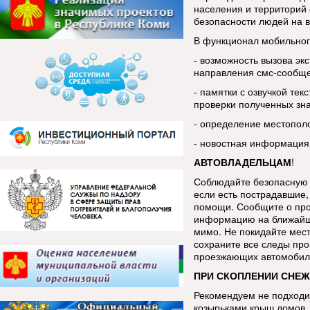
населения и территорий 
безопасности людей на в
В функционал мобильног
- возможность вызова эк
направления смс-сообщ
- памятки с озвучкой тек
проверки полученных зн
- определение местопол
- новостная информация
АВТОВЛАДЕЛЬЦАМ
!
Соблюдайте безопасную 
если есть пострадавшие, 
помощи. Сообщите о про
информацию на ближайш
мимо. Не покидайте мес
сохраните все следы про
проезжающих автомобиле
ПРИ СКОПЛЕНИИ СНЕЖ
Рекомендуем не подходит
козырьками крыш домов, 