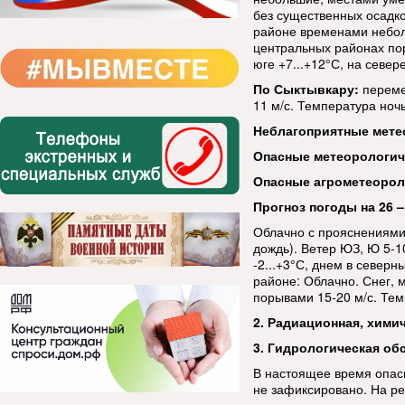
без существенных осадко
районе временами неболь
центральных районах пор
юге +7...+12°С, на севере
По Сыктывкару:
переме
11 м/с. Температура ночь
Неблагоприятные мете
Опасные метеорологи
Опасные агрометеорол
Прогноз погоды на 26 –
Облачно с прояснениями
дождь). Ветер ЮЗ, Ю 5-1
-2...+3°С, днем в северн
районе: Облачно. Снег, 
порывами 15-20 м/с. Темп
2. Радиационная, хими
3. Гидрологическая об
В настоящее время опас
не зафиксировано. На ре