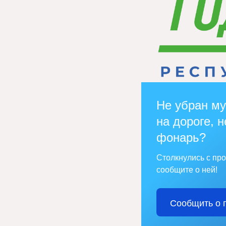
Не убран му
на дороге, н
фонарь?
Столкнулись с пр
сообщите о ней!
Сообщить о 