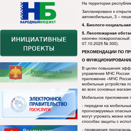
На территории республи
Запланировано к открыти
автомобильных, 3 – пеш
4. Биолого-социальная
5. Лесопожарная обста
окончен пожароопасный 
07.10.2025 № 300).
РЕКОМЕНДАЦИИ ПО П
О ФУНКЦИОНИРОВАНИ
В целях повышения эфф
управление МЧС России 
приложение «МЧС России
мобильные устройства п
во всех основных магази
Мобильное приложение п
- передачи на мобильны
прогнозируемых опасных
могут угрожать жизни ил
способах защиты с испо
- проведения пропаганды